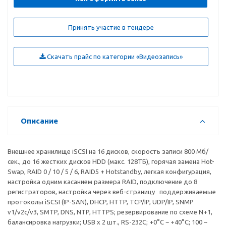
Принять участие в тендере
Скачать прайс по категории «Видеозапись»
Описание
Внешнее хранилище iSCSI на 16 дисков, скорость записи 800 Мб/
сек., до 16 жестких дисков HDD (макс. 128TБ), горячая замена Hot-
Swap, RAID 0 / 10 / 5 / 6, RAID5 + Hotstandby, легкая конфигурация,
настройка одним касанием размера RAID, подключение до 8
регистраторов, настройка через веб-страницу поддерживаемые
протоколы iSCSI (IP-SAN), DHCP, HTTP, TCP/IP, UDP/IP, SNMP
v1/v2c/v3, SMTP, DNS, NTP, HTTPS; резервирование по схеме N+1,
балансировка нагрузки; USB х 2 шт., RS-232C; +0°C ~ +40°C; 100 ~