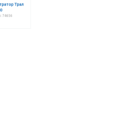
тратор Трал
.0
: 74656