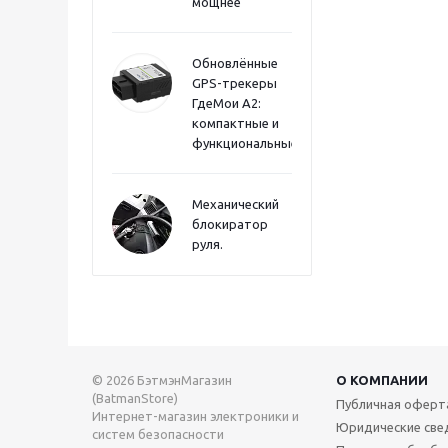
мощнее
Обновлённые
GPS-трекеры
ГдеМои А2:
компактные и
функциональные
Механический
блокиратор
руля.
© 2026 БэтмэнМагазин
О КОМПАНИИ
(BatmanStore)
Публичная оферт
Интернет-магазин электроники и
Юридические све
систем безопасности