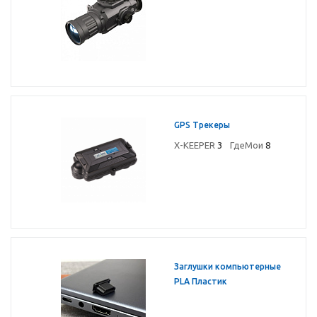
GPS Трекеры
X-KEEPER
3
ГдеМои
8
Заглушки компьютерные
PLA Пластик