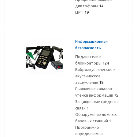
диктофоны
14
ЦРТ
19
Информационная
безопасность
Подавители и
блокираторы
124
Виброакустическое и
акустическое
зашумление
19
Выявление каналов
утечки информации
75
Защищенные средства
связи
1
Обнаружение ложных
базовых станций
1
Программно
определяемые