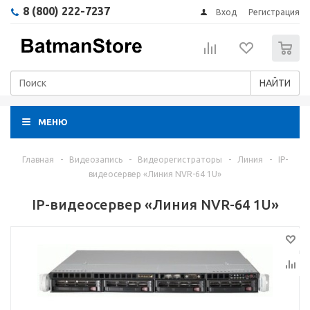
8 (800) 222-7237
Вход
Регистрация
0
НАЙТИ
МЕНЮ
Главная
-
Видеозапись
-
Видеорегистраторы
-
Линия
-
IP-
видеосервер «Линия NVR-64 1U»
IP-видеосервер «Линия NVR-64 1U»