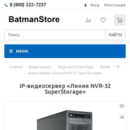
8 (800) 222-7237
Вход
Регистрация
0
НАЙТИ
МЕНЮ
Главная
-
Видеозапись
-
Видеорегистраторы
-
Линия
-
IP-
видеосервер «Линия NVR-32 SuperStorage»
IP-видеосервер «Линия NVR-32
SuperStorage»