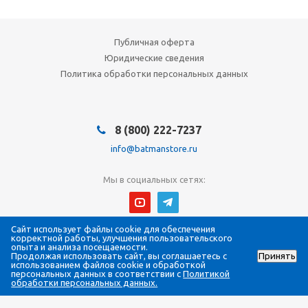
Публичная оферта
Юридические сведения
Политика обработки персональных данных
8 (800) 222-7237
info@batmanstore.ru
Мы в социальных сетях:
Сайт использует файлы cookie для обеспечения
© 2026 БэтмэнМагазин (BatmanStore)
корректной работы, улучшения пользовательского
Интернет-магазин электроники и систем безопасности
опыта и анализа посещаемости.
Продолжая использовать сайт, вы соглашаетесь с
Принять
Все права защищены
использованием файлов cookie и обработкой
ИП Густова Джесика Ренартовна
персональных данных в соответствии с
Политикой
ИНН 784808988565
обработки персональных данных.
ОГРНИП 317784700294058