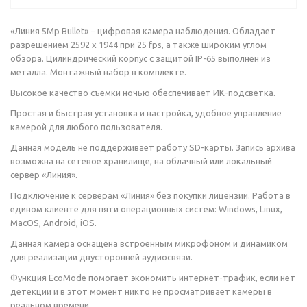
«Линия 5Mp Bullet» − цифровая камера наблюдения. Обладает
разрешением 2592 х 1944 при 25 fps, а также широким углом
обзора. Цилиндрический корпус с защитой IP-65 выполнен из
металла. Монтажный набор в комплекте.
Высокое качество съемки ночью обеспечивает ИК-подсветка.
Простая и быстрая установка и настройка, удобное управление
камерой для любого пользователя.
Данная модель не поддерживает работу SD-карты. Запись архива
возможна на сетевое хранилище, на облачный или локальный
сервер «Линия».
Подключение к серверам «Линия» без покупки лицензии. Работа в
едином клиенте для пяти операционных систем: Windows, Linux,
MacOS, Android, iOS.
Данная камера оснащена встроенным микрофоном и динамиком
для реализации двусторонней аудиосвязи.
Функция EcoMode помогает экономить интернет-трафик, если нет
детекции и в этот момент никто не просматривает камеры в
реальном времени.