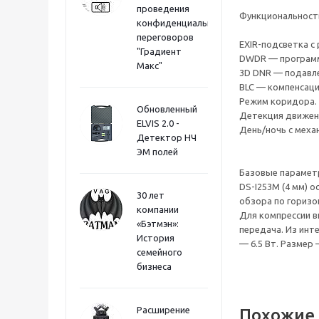
проведения
Функциональност
конфиденциальных
переговоров
EXIR-подсветка с 
"Градиент
DWDR — программн
Макс"
3D DNR — подавл
BLC — компенсаци
Режим коридора.
Обновленный
Детекция движен
ELVIS 2.0 -
День/ночь с меха
Детектор НЧ
ЭМ полей
Базовые парамет
DS-I253M (4 мм) о
30 лет
обзора по горизон
компании
Для компрессии в
«Бэтмэн»:
передача. Из инте
История
— 6.5 Вт. Размер —
семейного
бизнеса
Расширение
Похожие