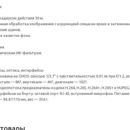
ь
радиусом действия 30 м.
ая обработка изображения с коррекцией слишком ярких и затененных
ение шумов.
я засветки фона.
ия.
ническим ИК-фильтром.
ры, оптика, интерфейсы
снована на CMOS-сенсоре 1/2.7" с чувствительностью 0.01 лк при F/1.2, 
тали — 86?, вертикали — 46?, диагонали — 102?.
идеопотока предназначены кодеки H.264, H.265, H.264+, H.265+ и MJPEG
рфейсов на борту: сетевой порт RJ-45, встроенный микрофон. Питание —
 94.4??110 мм, вес — 354 г.
 товары