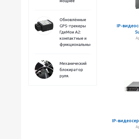
мощнее
Обновлённые
IP-видеос
GPS-трекеры
S
ГдеМои А2:
компактные и
А
функциональные
Механический
блокиратор
руля.
IP-видеосер
А