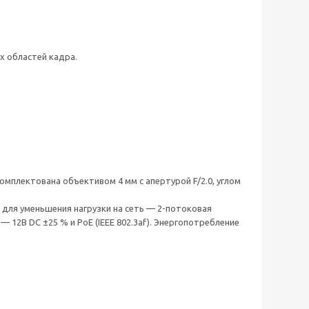
 областей кадра.
укомплектована объективом 4 мм с апертурой F/2.0, углом
, для уменьшения нагрузки на сеть — 2-потоковая
 12В DC ±25 % и PoE (IEEE 802.3af). Энергопотребление