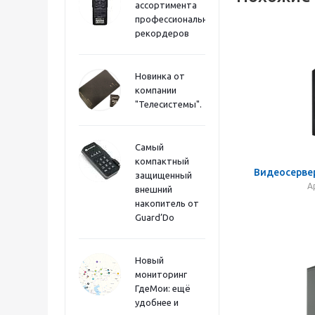
ассортимента
профессиональных
рекордеров
Новинка от
компании
"Телесистемы".
Самый
компактный
Видеосервер
защищенный
А
внешний
накопитель от
Guard’Do
Новый
мониторинг
ГдеМои: ещё
удобнее и