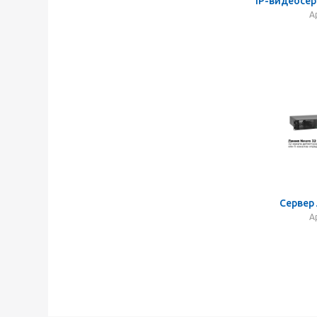
IP-видеосер
А
Сервер 
А