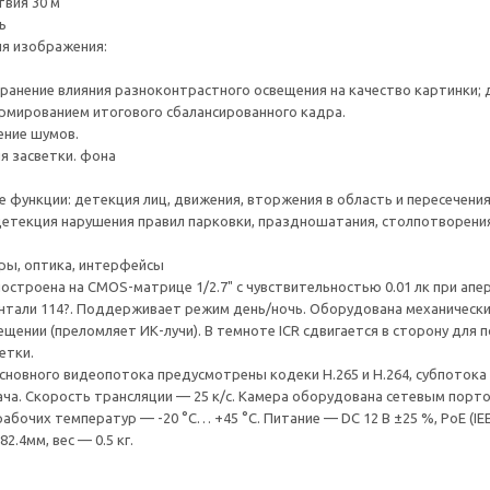
вия 30 м
ь
я изображения:
ранение влияния разноконтрастного освещения на качество картинки; д
мированием итогового сбалансированного кадра.
ение шумов.
я засветки. фона
 функции: детекция лиц, движения, вторжения в область и пересечени
етекция нарушения правил парковки, праздношатания, столпотворения
ры, оптика, интерфейсы
 построена на CMOS-матрице 1/2.7" с чувствительностью 0.01 лк при апе
нтали 114?. Поддерживает режим день/ночь. Оборудована механическ
щении (преломляет ИК-лучи). В темноте ICR сдвигается в сторону для
етки.
сновного видеопотока предусмотрены кодеки H.265 и H.264, субпотока —
ча. Скорость трансляции — 25 к/с. Камера оборудована сетевым порт
абочих температур — -20 °C… +45 °C. Питание — DC 12 В ±25 %, PoE (IE
2.4мм, вес — 0.5 кг.