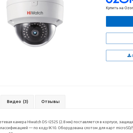
Купить на Ozo
С
Видео
(3)
Отзывы
сетевая камера Hiwatch DS-I252S (2.8 мм) поставляется в корпусе, защ
ассификацией — по коду IK10. Оборудована слотом для карт microSD/