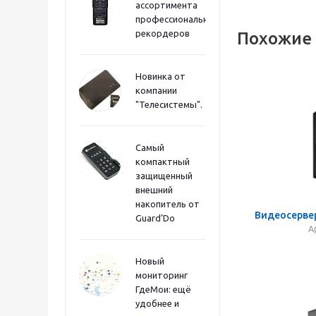
ассортимента
профессиональных
рекордеров
Похожие
Новинка от
компании
"Телесистемы".
Самый
компактный
защищенный
внешний
накопитель от
Видеосервер
Guard’Do
А
Новый
мониторинг
ГдеМои: ещё
удобнее и