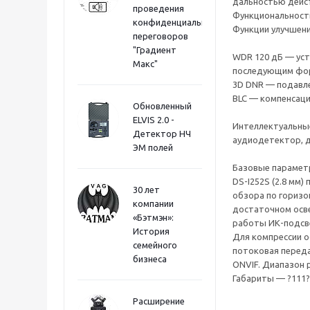
дальностью дейст
проведения
Функциональност
конфиденциальных
Функции улучшени
переговоров
"Градиент
WDR 120 дБ — уст
Макс"
последующим фор
3D DNR — подавл
BLC — компенсаци
Обновленный
ELVIS 2.0 -
Интеллектуальные
Детектор НЧ
аудиодетектор, д
ЭМ полей
Базовые парамет
DS-I252S (2.8 мм)
30 лет
обзора по горизо
компании
достаточном осве
«Бэтмэн»:
работы ИК-подсв
История
Для компрессии о
семейного
потоковая переда
бизнеса
ONVIF. Диапазон р
Габариты — ?111?8
Расширение