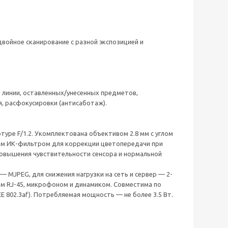
войное сканирование с разной экспозицией и
я линии, оставленных/унесенных предметов,
, расфокусировки (антисаботаж).
ртуре F/1.2. Укомплектована объективом 2.8 мм с углом
им ИК-фильтром для коррекции цветопередачи при
 повышения чувствительности сенсора и нормальной
 MJPEG, для снижения нагрузки на сеть и сервер — 2-
ом RJ-45, микрофоном и динамиком. Совместима по
EE 802.3af). Потребляемая мощность — не более 3.5 Вт.