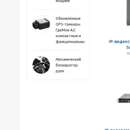
мощнее
Обновлённые
GPS-трекеры
ГдеМои А2:
компактные и
IP-видеос
функциональные
S
А
Механический
блокиратор
руля.