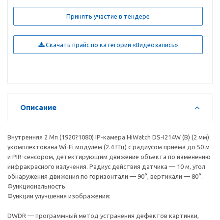
Принять участие в тендере
Скачать прайс по категории «Видеозапись»
Описание
Внутренняя 2 Мп (1920?1080) IP-камера HiWatch DS-I214W (B) (2 мм)
укомплектована Wi-Fi модулем (2.4 ГГц) с радиусом приема до 50 м
и PIR-сенсором, детектирующим движение объекта по изменению
инфракрасного излучения. Радиус действия датчика — 10 м, угол
обнаружения движения по горизонтали — 90°, вертикали — 80°.
Функциональность
Функции улучшения изображения:
DWDR — программный метод устранения дефектов картинки,