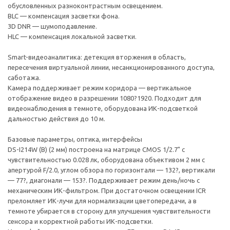
обусловленных разноконтрастным освещением.
BLC — компенсация засветки фона.
3D DNR — шумоподавление.
HLC — компенсация локальной засветки.
Smart-видеоаналитика: детекция вторжения в область,
пересечения виртуальной линии, несанкционированного доступа,
саботажа.
Камера поддерживает режим коридора — вертикальное
отображение видео в разрешении 1080?1920. Подходит для
видеонаблюдения в темноте, оборудована ИК-подсветкой
дальностью действия до 10 м.
Базовые параметры, оптика, интерфейсы
DS-I214W (B) (2 мм) построена на матрице CMOS 1/2.7" с
чувствительностью 0.028 лк, оборудована объективом 2 мм с
апертурой F/2.0, углом обзора по горизонтали — 132?, вертикали
— 77?, диагонали — 153?. Поддерживает режим день/ночь с
механическим ИК-фильтром. При достаточном освещении ICR
преломляет ИК-лучи для нормализации цветопередачи, а в
темноте убирается в сторону для улучшения чувствительности
сенсора и корректной работы ИК-подсветки.