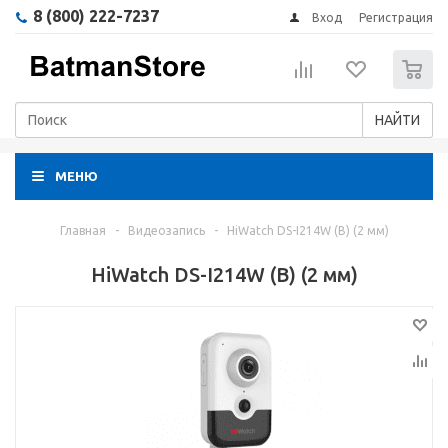
8 (800) 222-7237
Вход
Регистрация
0
НАЙТИ
МЕНЮ
Главная
-
Видеозапись
-
HiWatch DS-I214W (B) (2 мм)
HiWatch DS-I214W (B) (2 мм)