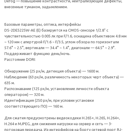
Defog — повышение контрастности, нейтрализующее дефекты,
внесенные туманом, задымлением.
Базовые параметры, оптика, интерфейсы
DS-2DE5225W-AE (E) базируется на CMOS-сенсоре 1/2.8" с
чувствительностью 0.005 лк при F/1.6, оснащена объективом 4.8 мм
~ 120 мм с апертурой F/1.6 ~ F/3.5, углом обзора по горизонтали
57.6° ~ 2.5°, вертикали — 34.4° ~ 1.4°, диагонали — 64.5° ~ 2.9°.
Поддерживает функцию день/ночь.
Расстояние DORI:
Обнаружение (25 px/м, детекция объекта) — 1600 м.
Наблюдение (63 px/м, различимость некоторых черт объекта) —
635 м.
Распознавание (125 px/м, установление личности объекта
оператором) — 320 м.
Идентификация (250 px/м, при условии установки
соответствующего ПО) — 160 м.
Для сжатия предусмотрены видеокодеки H.265+, H.265, H.264+,
H.264 и MJPEG, для снижения нагрузки на сервер и сеть — 3-
потоковая передача. Из интерфейсов на борту сетевой порт RJ-