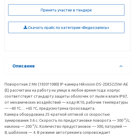
Принять участие в тендере
Скачать прайс по категории «Видеозапись»
Описание
Поворотная 2 Мп (1920?1080) IP-камера Hikvision DS-2DE5225W-AE
(E) рассчитана на работу на улице в любое время года: корпус
соответствует стандарту защиты оболочек от пыли и влаги IP67,
от механических воздействий — коду IK10, рабочие температуры
— –40 ?С… +65 ?С, предусмотрена грозозащита.
Камера оборудована 25-кратной оптикой со скоростью
зумирования 3.6 с. Скорость по предустановке поворота — 300 °/с,
наклона — 200 °/с. Количество предустановок — 300, патрулей —
8, шаблонов — 4. В режиме автотрекинга сопровождает