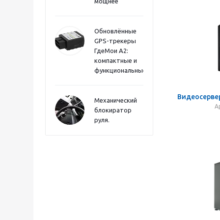
мощнее
Обновлённые
GPS-трекеры
ГдеМои А2:
компактные и
функциональные
Видеосервер
Механический
А
блокиратор
руля.