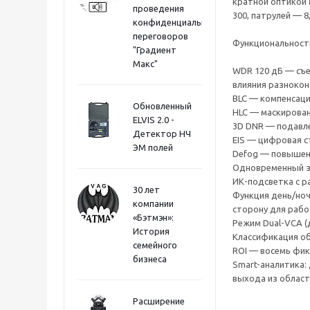
кратной оптикой 
проведения
300, патрулей — 8
конфиденциальных
переговоров
Функциональност
"Градиент
Макс"
WDR 120 дБ — съе
влияния разнокон
BLC — компенсаци
Обновленный
HLC — маскирован
ELVIS 2.0 -
3D DNR — подавл
Детектор НЧ
EIS — цифровая с
ЭМ полей
Defog — повышени
Одновременный за
ИК-подсветка с р
30 лет
Функция день/ноч
компании
сторону для рабо
«Бэтмэн»:
Режим Dual-VCA (
История
Классификация об
семейного
ROI — восемь фик
бизнеса
Smart-аналитика:
выхода из област
Расширение