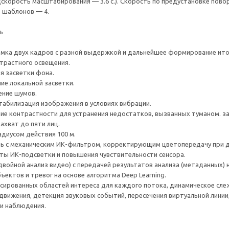
(скорость масштабирования — 3.6 с.). Скорость по предустановке пово
, шаблонов — 4.
ь
мка двух кадров с разной выдержкой и дальнейшее формирование итог
трастного освещения.
я засветки фона.
ие локальной засветки.
ение шумов.
табилизация изображения в условиях вибрации.
е контрастности для устранения недостатков, вызванных туманом. з
хват до пяти лиц.
адиусом действия 100 м.
ь с механическим ИК-фильтром, корректирующим цветопередачу при до
ты ИК-подсветки и повышения чувствительности сенсора.
двойной анализ видео) с передачей результатов анализа (метаданных) н
ъектов и тревог на основе алгоритма Deep Learning.
сированных областей интереса для каждого потока, динамическое слеж
 движения, детекция звуковых событий, пересечения виртуальной линии,
и наблюдения.