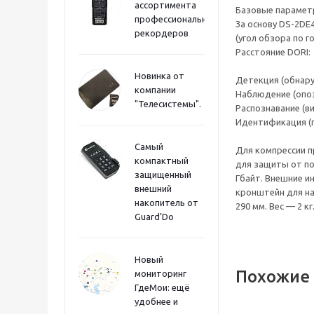
ассортимента
Базовые парамет
профессиональных
За основу DS-2DE4
рекордеров
(угол обзора по го
Расстояние DORI:
Новинка от
Детекция (обнаруж
компании
Наблюдение (опоз
"Телесистемы".
Распознавание (ви
Идентификация (п
Самый
Для компрессии пр
компактный
для защиты от п
защищенный
Гбайт. Внешние и
внешний
кронштейн для нас
накопитель от
290 мм. Вес — 2 кг
Guard’Do
Новый
Похожие
мониторинг
ГдеМои: ещё
удобнее и