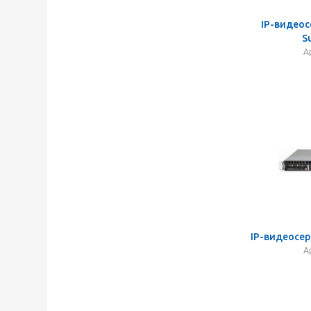
IP-видеос
S
А
IP-видеосер
А