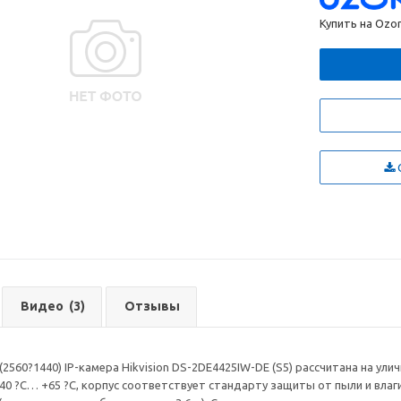
Купить на Ozo
С
Видео
(3)
Отзывы
2560?1440) IP-камера Hikvision DS-2DE4425IW-DE (S5) рассчитана на ул
0 ?С… +65 ?С, корпус соответствует стандарту защиты от пыли и влаг