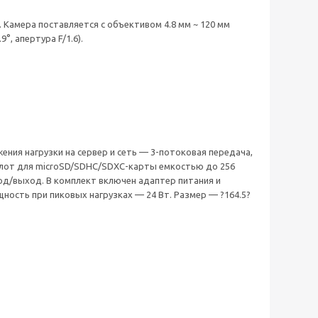
. Камера поставляется с объективом 4.8 мм ~ 120 мм
9°, апертура F/1.6).
жения нагрузки на сервер и сеть — 3-потоковая передача,
слот для microSD/SDHC/SDXC-карты емкостью до 256
од/выход. В комплект включен адаптер питания и
щность при пиковых нагрузках — 24 Вт. Размер — ?164.5?