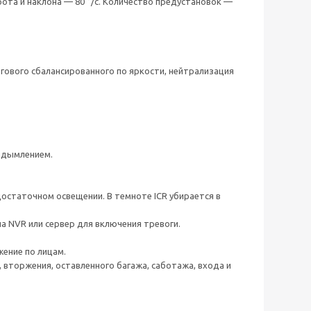
рота и наклона — 80 °/с. Количество предустановок —
ового сбалансированного по яркости, нейтрализация
адымлением.
статочном освещении. В темноте ICR убирается в
а NVR или сервер для включения тревоги.
ение по лицам.
 вторжения, оставленного багажа, саботажа, входа и