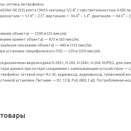
ры, оптика, интерфейсы
425IW-DE (S5) взята CMOS-матрица 1/2.8" с чувствительностью 0.005 лк
ризонтали — 57.6° ~ 2.5°, вертикали — 34.4° ~ 1.4°, диагонали — 64.5° ~ 2.
ение объекта) — 2200 м (25 пикс/м).
нание примет объекта) — 873 м (63 пикс/м).
зуальное опознание объекта) — 440 м (125 пикс/м).
ри установке специфического ПО) — 220 м (250 пикс/м).
едназначены видеокодеки H.265+, H.265, H.264+, H.264, MJPEG, для сни
отери данных при потери соединения с записывающим устройством — 
нтерфейсы: сетевой порт RJ-45, аудиовход, аудиовыход, тревожный вх
тенной установки. Питание — DC 12 В, PoE (802.3 at). Потребляемая мо
.
 товары