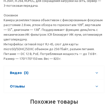
H.264+, H.264, MJPEG, для сокращения нагрузки на сеть, сервер —
3-потоковая передача.
Основное
Камера укомплектована объективом с фиксированным фокусным
расстояние 2.8 мм, углом обзора по горизонтали 109°, вертикали
— 55°, диагонали — 138°. Поддерживает функцию день/ночь с
механическим ИК-фильтром: ICR блокирует ИК-лучи, оптимизируя
цветопередачу.
Интерфейсы: сетевой порт RJ-45, слот для карты
microSD/SDHC/SDXC объемом до 256 Гбайт, разъем питания.
Питание — DC 12 В, PoE. Потребляемая мощность — до 7.6 Вт.
Размер — 170?170?150 мм. Вес — 820 г.
Видео
(3)
Отзывы
Похожие товары