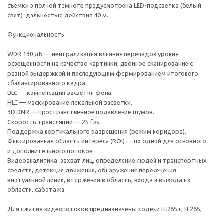
съемки в полной темноте предусмотрена LED-подсветка (белый
свет) дальностью действия 40 м.
Функциональность
WDR 130 дБ — нейтрализация влияния перепадов уровня
освещенности на качество картинки; двойное сканирование с
разной выдержкой и последующим формированием итогового
сбалансированного кадра.
BLC — компенсация засветки фона.
HLC — маскирование локальной засветки.
3D DNR — пространственное подавление шумов.
Скорость трансляции — 25 fps.
Поддержка вертикального разрешения (режим коридора).
Фиксированная область интереса (ROI) — по одной для основного
и дополнительного потоков.
Видеоаналитика: захват лиц, определение людей и транспортных
средств, детекция движения, обнаружение пересечения
виртуальной линии, вторжения в область, входа и выхода из
области, саботажа.
Для сжатия видеопотоков предназначены кодеки H.265+, H.265,