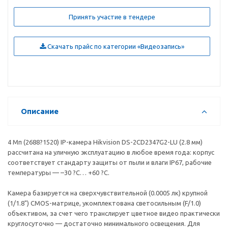
Принять участие в тендере
Скачать прайс по категории «Видеозапись»
Описание
4 Мп (2688?1520) IP-камера Hikvision DS-2CD2347G2-LU (2.8 мм)
рассчитана на уличную эксплуатацию в любое время года: корпус
соответствует стандарту защиты от пыли и влаги IP67, рабочие
температуры — –30 ?С… +60 ?С.
Камера базируется на сверхчувствительной (0.0005 лк) крупной
(1/1.8") CMOS-матрице, укомплектована светосильным (F/1.0)
объективом, за счет чего транслирует цветное видео практически
круглосуточно — достаточно минимального освещения. Для