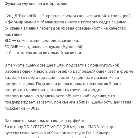
Функции улучшения изображения:
120 дБ True WDR — 2-кратная съемка сцены с разной экспозицией
и формированием сбалансированного итогового кадра с целью
снижения влияния перепадов уровня освещенности на качество
картинки.
BLC — компенсация фоновой засветки.
3D DNR — подавление шумов (9 уровней).
HLC — компенсация локальной засветки.
В темноте сцену освещает EXIR-подсветка с прямоугольной
рассеивающей линзой, равномерно распределяющей свет в форме
кадра, что предотвращает засветку центра и размытие за
пределы сцены. Подсветка реализована в технологии Smart:
процессор меняет интенсивность свечения диодов
пропорционально удаленности объекта наблюдения, что
предупреждает засветку при съемке вблизи. Дальность действия
подсветки — 30 м.
Базовые параметры, оптика, интерфейсы
За основу DS-2CE57D3T-VPITF (2.8 мм) взят CMOS-сенсор с
чувствительностью 0.005 лк при апертуре F/1.2. Камера