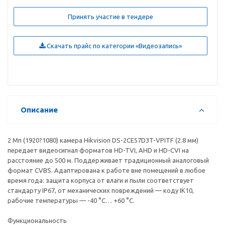
Принять участие в тендере
Скачать прайс по категории «Видеозапись»
Описание
2 Мп (1920?1080) камера Hikvision DS-2CE57D3T-VPITF (2.8 мм)
передает видеосигнал форматов HD-TVI, AHD и HD-CVI на
расстояние до 500 м. Поддерживает традиционный аналоговый
формат CVBS. Адаптирована к работе вне помещений в любое
время года: защита корпуса от влаги и пыли соответствует
стандарту IP67, от механических повреждений — коду IK10,
рабочие температуры — -40 °C… +60 °C.
Функциональность