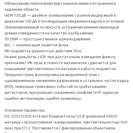
Обнаружение пересечения виртуальной линии и вторжения в
заданную область.
WDR 120 дБ — двойное сканирование с разной выдержкой в
диапазоне 120 дБ и последующим сведением кадров в итоговый
сбалансированный по яркости; устранение влияния перепадов
уровня освещенности на качество изображения.
3D DNR — пространственное шумоподавление.
BLC — компенсация засветки фона.
ИК-подсветка дальностью действия 30 м.
Режим день/ночь с ICR: при достаточном освещении фильтр
преломляет ИК-лучи, в темноте механически сдвигается для
повышения чувствительности матрице и работы подсветки.
Предусмотрена фокусировка на выделенной зоне с
одновременным снижением разрешения в остальных частях кадра
(ROI), генерация тревожных событий по срабатыванию
детекторов, при разрыве соединения, конфликте IP-адресов,
ошибке авторизации, ошибке хранилища.
Основные параметры
DS-2CD2123G0-IU (4 мм) базируется на 1/2.8-дюймовой CMOS-
матрице с прогрессивным сканированием, чувствительностью 0.01
люкс при F/1.2. Поставляется с фиксированным объективом.