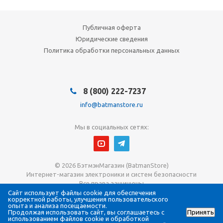
Публичная оферта
Юридические сведения
Политика обработки персональных данных
8 (800) 222-7237
info@batmanstore.ru
Мы в социальных сетях:
© 2026 БэтмэнМагазин (BatmanStore)
Интернет-магазин электроники и систем безопасности
Все права защищены
ИП Густова Джесика Ренартовна
Сайт использует файлы cookie для обеспечения
корректной работы, улучшения пользовательского
ИНН 784808988565
опыта и анализа посещаемости.
ОГРНИП 317784700294058
Продолжая использовать сайт, вы соглашаетесь с
Принять
использованием файлов cookie и обработкой