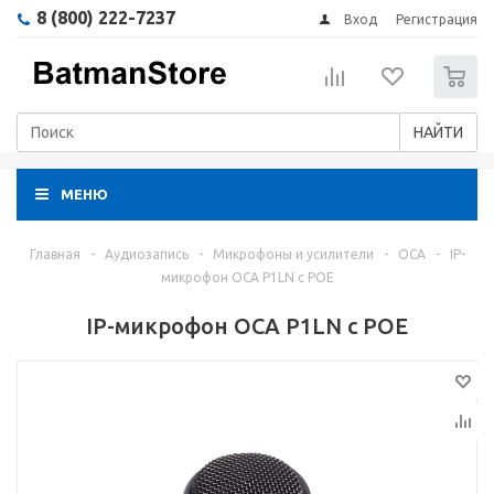
8 (800) 222-7237
Вход
Регистрация
0
НАЙТИ
МЕНЮ
Главная
-
Аудиозапись
-
Микрофоны и усилители
-
ОСА
-
IP-
микрофон ОСА P1LN с POE
IP-микрофон ОСА P1LN с POE