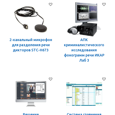
2-канальный микрофон
АПК
для разделения речи
криминалистического
дикторов STC-H673
исследования
фонограмм речи ИКАР
Лаб 3
Решение
Система сравнения