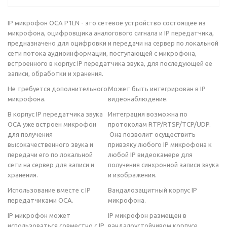
IP микрофон ОСА P1LN - это сетевое устройство состоящее из
микрофона, оцифровщика аналогового сигнала и IP передатчика,
предназначено для оцифровки и передачи на сервер по локальной
сети потока аудиоинформации, поступающей с микрофона,
встроенного в корпус IP передатчика звука, для последующей ее
записи, обработки и хранения.
Не требуется дополнительного
Может быть интегрирован в IP
микрофона.
видеонаблюдение.
В корпус IP передатчика звука
Интеграция возможна по
ОСА уже встроен микрофон
протоколам RTP/RTSP/TCP/UDP.
для получения
Она позволит осуществить
высокачественного звука и
привзяку любого IP микрофона к
передачи его по локальной
любой IP видеокамере для
сети на сервер для записи и
получения синхронной записи звука
хранения.
и изображения.
Использование вместе с IP
Вандалозащитный корпус IP
передатчиками ОСА.
микрофона.
IP микрофон может
IP микрофон размещен в
использоваться совместно с IP
вандалоустойчивом корпусе