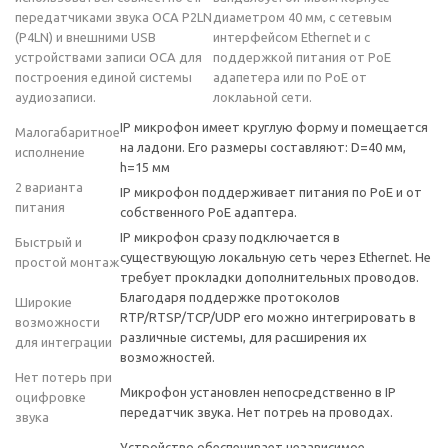
передатчиками звука ОСА P2LN
диаметром 40 мм, с сетевым
(P4LN) и внешними USB
интерфейсом Ethernet и с
устройствами записи ОСА для
поддержкой питания от PoE
построения единой системы
адапетера или по PoE от
аудиозаписи.
локлаьной сети.
IP микрофон имеет круглую форму и помещается
Малогабаритное
на ладони. Его размеры составляют: D=40 мм,
исполнение
h=15 мм
2 варианта
IP микрофон поддерживает питания по PoE и от
питания
собственного PoE адаптера.
IP микрофон сразу подключается в
Быстрый и
существующую локальную сеть через Ethernet. Не
простой монтаж
требует прокладки дополнительных проводов.
Благодаря поддержке протоколов
Широкие
RTP/RTSP/TCP/UDP его можно интегрировать в
возможности
различные системы, для расширения их
для интеграции
возможностей.
Нет потерь при
Микрофон установлен непосредственно в IP
оцифровке
передатчик звука. Нет потреь на проводах.
звука
Устройство обеспечивает независимое