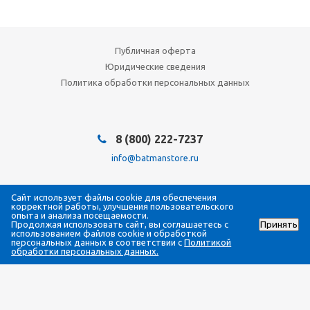
Публичная оферта
Юридические сведения
Политика обработки персональных данных
8 (800) 222-7237
info@batmanstore.ru
Мы в социальных сетях:
Сайт использует файлы cookie для обеспечения
корректной работы, улучшения пользовательского
опыта и анализа посещаемости.
Продолжая использовать сайт, вы соглашаетесь с
Принять
использованием файлов cookie и обработкой
персональных данных в соответствии с
© 2026 БэтмэнМагазин (BatmanStore)
Политикой
обработки персональных данных.
Интернет-магазин электроники и систем безопасности
Все права защищены
ИП Густова Джесика Ренартовна
ИНН 784808988565
ОГРНИП 317784700294058