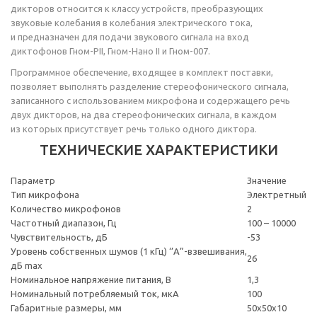
дикторов относится к классу устройств, преобразующих
звуковые колебания в колебания электрического тока,
и предназначен для подачи звукового сигнала на вход
диктофонов Гном-РII, Гном-Нано II и Гном-007.
Программное обеспечение, входящее в комплект поставки,
позволяет выполнять разделение стереофонического сигнала,
записанного с использованием микрофона и содержащего речь
двух дикторов, на два стереофонических сигнала, в каждом
из которых присутствует речь только одного диктора.
ТЕХНИЧЕСКИЕ ХАРАКТЕРИСТИКИ
Параметр
Значение
Тип микрофона
Электретный
Количество микрофонов
2
Частотный диапазон, Гц
100 – 10000
Чувствительность, дБ
-53
Уровень собственных шумов (1 кГц) ‘’А”-взвешивания,
26
дБ max
Номинальное напряжение питания, В
1,3
Номинальный потребляемый ток, мкА
100
Габаритные размеры, мм
50x50x10