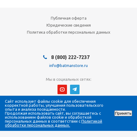
Публичная оферта
Юридические сведения
Политика обработки персональных данных
8 (800) 222-7237
info@batmanstore.ru
Мы в социальных сетях:
Сайт использует файлы cookie для обеспечения
© 2026 БэтмэнМагазин (BatmanStore)
корректной работы, улучшения пользовательского
Интернет-магазин электроники и систем безопасности
опыта и анализа посещаемости.
Продолжая использовать сайт, вы соглашаетесь с
Принять
Все права защищены
использованием файлов cookie и обработкой
ИП Густова Джесика Ренартовна
персональных данных в соответствии с
Политикой
ИНН 784808988565
обработки персональных данных.
ОГРНИП 317784700294058