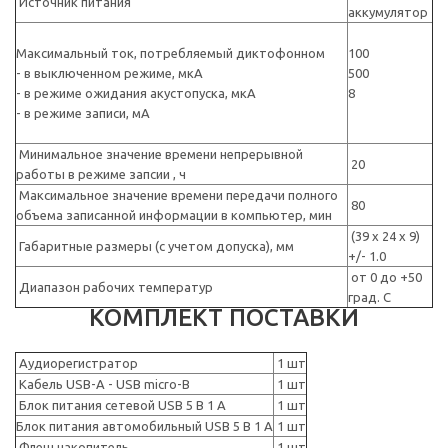
Источник питания
аккумулятор
Максимальный ток, потребляемый диктофонном
100
- в выключенном режиме, мкА
500
- в режиме ожидания акустопуска, мкА
8
- в режиме записи, мА
Минимальное значение времени непрерывной
20
работы в режиме запсии , ч
Максимальное значение времени передачи полного
80
объема записанной информации в компьютер, мин
(39 х 24 х 9)
Габаритные размеры (с учетом допуска), мм
+/- 1.0
от 0 до +50
Диапазон рабочих температур
град. С
КОМПЛЕКТ ПОСТАВКИ
Аудиорегистратор
1 шт
Кабель USB-A - USB micro-B
1 шт
Блок питания сетевой USB 5 В 1 А
1 шт
Блок питания автомобильный USB 5 В 1 А
1 шт
Флеш накопитель
1 шт