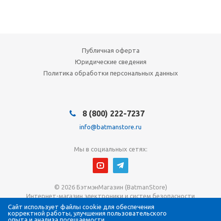
Публичная оферта
Юридические сведения
Политика обработки персональных данных
8 (800) 222-7237
info@batmanstore.ru
Мы в социальных сетях:
© 2026 БэтмэнМагазин (BatmanStore)
Интернет-магазин электроники и систем безопасности
Все права защищены
Сайт использует файлы cookie для обеспечения
корректной работы, улучшения пользовательского
ИП Густова Джесика Ренартовна
опыта и анализа посещаемости.