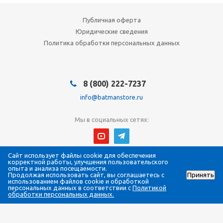
Публичная оферта
Юридические сведения
Политика обработки персональных данных
8 (800) 222-7237
info@batmanstore.ru
Мы в социальных сетях:
Сайт использует файлы cookie для обеспечения
© 2026 БэтмэнМагазин (BatmanStore)
корректной работы, улучшения пользовательского
Интернет-магазин электроники и систем безопасности
опыта и анализа посещаемости.
Продолжая использовать сайт, вы соглашаетесь с
Принять
Все права защищены
использованием файлов cookie и обработкой
ИП Густова Джесика Ренартовна
персональных данных в соответствии с
Политикой
ИНН 784808988565
обработки персональных данных.
ОГРНИП 317784700294058
ПВЗ: 190005, г. Санкт-Петербург, Измайловский пр., д. 4, офис 407