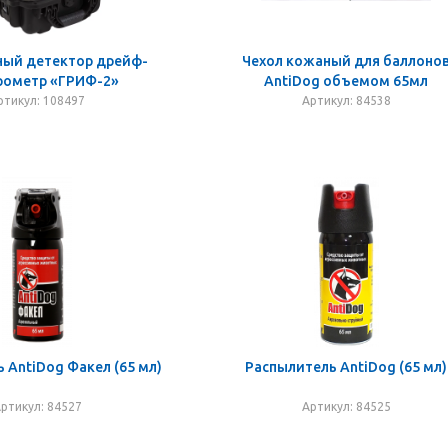
ный детектор дрейф-
Чехол кожаный для баллоно
рометр «ГРИФ-2»
AntiDog объемом 65мл
ртикул: 108497
Артикул: 84538
 AntiDog Факел (65 мл)
Распылитель AntiDog (65 мл)
ртикул: 84527
Артикул: 84525