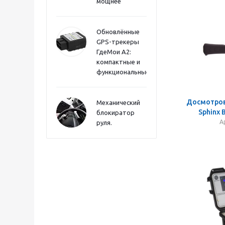
мощнее
Обновлённые
GPS-трекеры
ГдеМои А2:
компактные и
функциональные
Досмотров
Механический
Sphinx
блокиратор
А
руля.