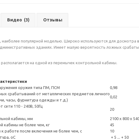
Видео
(3)
Отзывы
, наиболее популярной моделью. Широко используются для досмотра в
административных зданиях. Имеет малую вероятность ложных срабаты
 располагается на одной из перемычек контрольной кабины.
рактеристики
аружения оружия типа ПМ, ПСМ
0,98
ных срабатываний от металлических предметов личного
0,02
чи, часы, фурнитура одежды и т.д.)
 сети 110 - 240В, 50Гц
20
льной кабины, мм
2100 х 800 х 54
й кабины не более чем, кг
45
 к работе после включения не более чем, с
10
тура, оС
+ 5 ... + 50