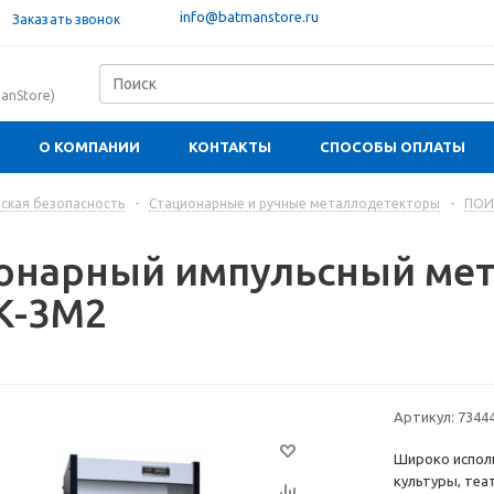
info@batmanstore.ru
Заказать звонок
anStore)
О КОМПАНИИ
КОНТАКТЫ
СПОСОБЫ ОПЛАТЫ
ская безопасность
-
Стационарные и ручные металлодетекторы
-
ПОИ
онарный импульсный ме
К-3М2
Артикул:
7344
Широко испол
культуры, теа