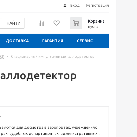
Вход
Регистрация
0
Корзина
НАЙТИ
пуста
ДОСТАВКА
ГАРАНТИЯ
СЕРВИС
СК
-
Стационарный импульсный металлодетектор
таллодетектор
4
ьзуются для досмотра в аэропортах, учреждениях
трах, судебных департаментах, административных...