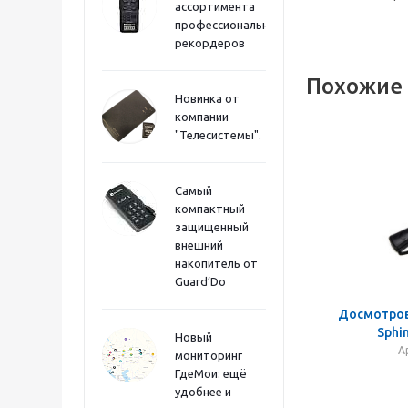
ассортимента
профессиональных
рекордеров
Похожие
Новинка от
компании
"Телесистемы".
Самый
компактный
защищенный
внешний
накопитель от
Guard’Do
Досмотров
Sphi
Новый
А
мониторинг
ГдеМои: ещё
удобнее и