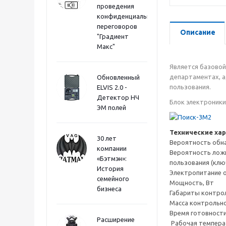
проведения
конфиденциальных
переговоров
Описание
"Градиент
Макс"
Является базовой
департаментах, 
Обновленный
пользования.
ELVIS 2.0 -
Детектор НЧ
Блок электроники
ЭМ полей
Технические ха
30 лет
Вероятность обн
компании
Вероятность лож
«Бэтмэн»:
пользования (клю
История
Электропитание от
семейного
Мощность, Вт
бизнеса
Габариты контро
Масса контрольно
Время готовности
Расширение
Рабочая темпера