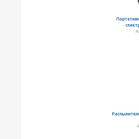
Портатив
спект
А
Распылитель
А