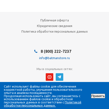
Публичная оферта
Юридические сведения
Политика обработки персональных данных
8 (800) 222-7237
info@batmanstore.ru
Мы в социальных сетях:
Сайт использует файлы cookie для обеспечения
© 2026 БэтмэнМагазин (BatmanStore)
корректной работы, улучшения пользовательского
Интернет-магазин электроники и систем безопасности
опыта и анализа посещаемости.
Продолжая использовать сайт, вы соглашаетесь с
Принять
Все права защищены
использованием файлов cookie и обработкой
ИП Густова Джесика Ренартовна
персональных данных в соответствии с
Политикой
ИНН 784808988565
обработки персональных данных.