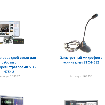
спроводной связи для
Электретный микрофон с
работы с
усилителем STC-Н382
орегистраторами STC-
H754.2
ртикул: 108997
Артикул: 108995