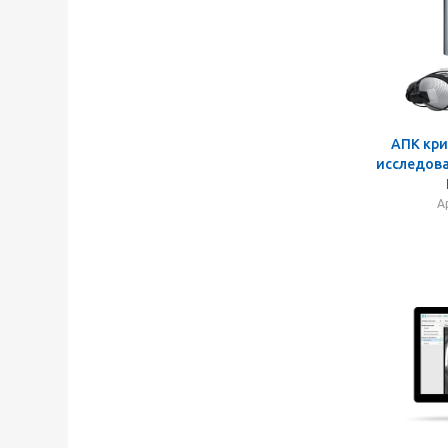
АПК кр
исследов
А