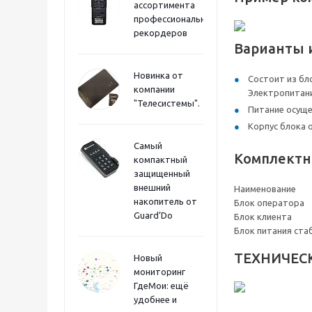
ассортимента
профессиональных
рекордеров
Варианты 
Новинка от
Состоит из бл
компании
Электропитани
"Телесистемы".
Питание осуще
Корпус блока 
Самый
Комплектн
компактный
защищенный
внешний
Наименование
накопитель от
Блок оператора
Guard’Do
Блок клиента
Блок питания ста
ТЕХНИЧЕС
Новый
мониторинг
ГдеМои: ещё
удобнее и