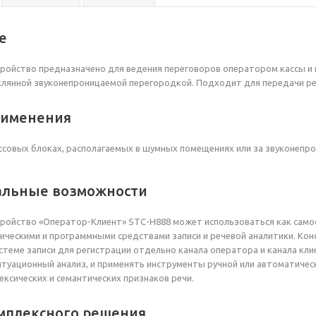
е
ройство предназначено для ведения переговоров оператором кассы и 
лянной звуконепроницаемой перегородкой. Подходит для передачи ре
рименения
ссовых блоках, располагаемых в шумных помещениях или за звуконепр
льные возможности
ройство «Оператор-Клиент» STC-H888 может использоваться как самос
ническими и программными средствами записи и речевой аналитики. Ко
стеме записи для регистрации отдельно канала оператора и канала кли
итуационный анализ, и применять инструменты ручной или автоматичес
ексических и семантических признаков речи.
мплексного решения