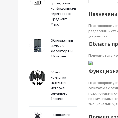
проведения
конфиденциальных
Назначени
переговоров
"Градиент
Макс"
Переговорное уст
разделенных стек
устройства.
Обновленный
Область п
ELVIS 2.0 -
Детектор НЧ
Применяется в ка
ЭМ полей
Функциона
30 лет
компании
«Бэтмэн»:
Переговорное уст
История
сочетаться с тех
семейного
подключения к си
бизнеса
прослушивание, с
эмоциональных, л
Расширение
Пример ко