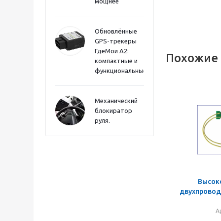
мощнее
Обновлённые
GPS-трекеры
ГдеМои А2:
Похожие
компактные и
функциональные
Механический
блокиратор
руля.
Высок
двухпровод
А