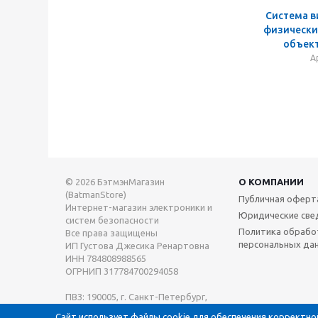
Система 
физически
объек
А
© 2026 БэтмэнМагазин
О КОМПАНИИ
(BatmanStore)
Публичная оферт
Интернет-магазин электроники и
Юридические све
систем безопасности
Политика обрабо
Все права защищены
персональных да
ИП Густова Джесика Ренартовна
ИНН 784808988565
ОГРНИП 317784700294058
ПВЗ: 190005, г. Санкт-Петербург,
Измайловский пр., д. 4, офис 407
Сайт использует файлы cookie для обеспечения корректно