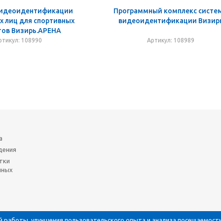
видеоидентификации
Программный комплекс систе
х лиц для спортивных
видеоидентификации Визир
тов Визирь.АРЕНА
ртикул: 108990
Артикул: 108989
а
дения
тки
нных
й работы, улучшения пользовательского опыта и анализа посещаемости