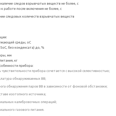
 наличие следов взрывчатых веществ не более, с
 к работе после включения не более, с
чии следовых количеств взрывчатых веществ
ации:
ужающей среды, оС
5оС, без конденсата) до, %
еры, мм
питания, кг
собенности прибора:
ь чувствительности прибора сочетается с высокой селективностью;
клатура обнаруживаемых ВВ;
рога обнаружения паров ВВ в зависимости от фоновой обстановки;
оставе изотопного источника;
циальных калибровочных операций;
иального газового питания.