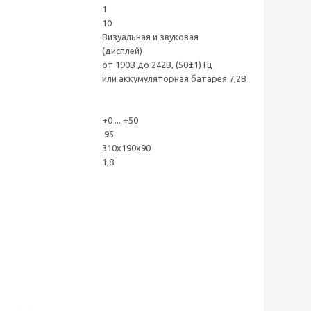
1
10
Визуальная и звуковая
(дисплей)
от 190В до 242В, (50±1) Гц
или аккумуляторная батарея 7,2В
+0 ... +50
95
310х190х90
1,8