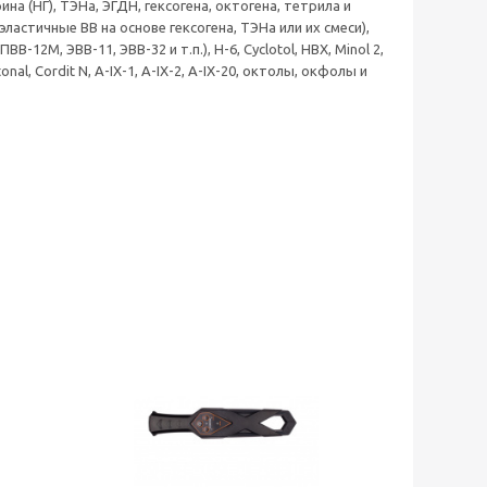
 (НГ), ТЭНа, ЭГДН, гексогена, октогена, тетрила и
астичные ВВ на основе гексогена, ТЭНа или их смеси),
ВВ-12М, ЭВВ-11, ЭВВ-32 и т.п.), Н-6, Cyclotol, HBX, Minol 2,
al, Cordit N, А-IX-1, А-IX-2, А-IX-20, октолы, окфолы и