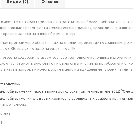
Видео
(3)
Отзывы
 имеет те же характеристики, но рассчитан на более требовательных
ции ложных тревог, вести архивирование данных, проводить сравнител
атора выводятся на внешний компьютер.
ное программное обеспечение позволяет производить сравнение реги
севых ВВ, при их выводе на удаленный ПК.
логов, не содержит в своем составе изотопного источника излучения 
 чем, отсутствуют какие бы то ни было ограничения по приобретению, х
ные части прибора и конструкция в целом защищены четырьмя патент
ктеристики
о
дел обнаружения паров тринитротолуола при температуре 20±2
С не 
дел обнаружения следовых количеств взрывчатых веществ при темпе
инитротолуола
согена
На