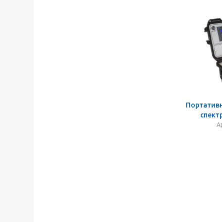
Портатив
спект
А