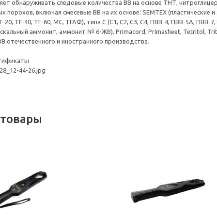
ет обнаруживать следовые количества ВВ на основе ТНТ, нитроглицерина
порохов, включая смесевые ВВ на их основе: SEMTEX (пластические и эл
20, ТГ-40, ТГ-60, МС, ТГАФ), типа С (С1, С2, С3, С4, ПВВ-4, ПВВ-5А, ПВВ-7, П
кальный аммонит, аммонит № 6-ЖВ), Primacord, Primasheet, Tetritol, Triton
ВВ отечественного и иностранного производства.
ртификаты
 товары