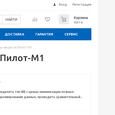
Вход
Регистрация
0
Корзина
НАЙТИ
пуста
ДОСТАВКА
ГАРАНТИЯ
СЕРВИС
ых веществ Пилот-М1
 Пилот-М1
3
ределять тип ВВ с целью минимизации ложных
 архивирование данных, проводить сравнительный...