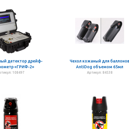
ный детектор дрейф-
Чехол кожаный для баллоно
рометр «ГРИФ-2»
AntiDog объемом 65мл
ртикул: 108497
Артикул: 84538