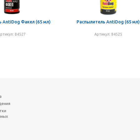
 AntiDog Факел (65 мл)
Распылитель AntiDog (65 мл)
ртикул: 84527
Артикул: 84525
а
дения
тки
нных