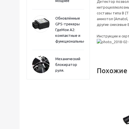
мощнее
Детектор позволя
нитроцеллюлозных 
составы типа В (ТГ-
Обновлённые
аммотол (Amatol, с
GPS-трекеры
другие смесевые 
ГдеМои А2:
компактные и
Инструкции и се
функциональные
Механический
блокиратор
Похожие
руля.