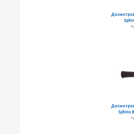
Досмотров
Sphi
А
Досмотров
Sphinx
А