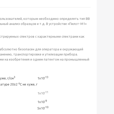
 пользователей, которым необходимо определять тип ВВ
ьный анализ образцов и т.д. В устройстве «Пилот-М1»
стрируемых спектров с характерными спектрами как
и абсолютно безопасен для оператора и окружающей
ранению, транспортировке и утилизации прибора.
ами на изобретения и одним патентом на промышленный
3
-13
хуже, г/см
1х10
о
ратуре 20±2
С не хуже, г
-11
1х10
-9
1х10
-10
5х10