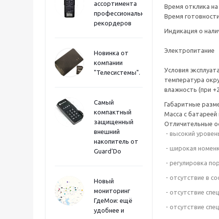
ассортимента
Время отклика на
профессиональных
Время готовности
рекордеров
Индикация о нали
Электропитание
Новинка от
компании
Условия эксплуат
"Телесистемы".
температура окр
влажность (при +2
Самый
Габаритные разм
компактный
Масса с батареей 
защищенный
Отличительные о
внешний
- высокий уровен
накопитель от
- широкая номен
Guard’Do
- регулировка по
- отсутствие в с
Новый
мониторинг
- отсутствие спе
ГдеМои: ещё
- отсутствие спец
удобнее и