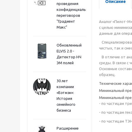
Описание
проведения
конфиденциальных
переговоров
"Градиент
Аналог «Пилот-М»
Макс"
с целью минимиза
данные для опер
Специализирован
Обновленный
чистых, так и сме
ELVIS 2.0 -
Детектор НЧ
В отличие от ана
ЭМ полей
среды. В связи с
Основные состав
образец.
30 лет
Технические хара
компании
Минимальный пре
«Бэтмэн»:
Минимальный пре
История
- по частицам тр
семейного
бизнеса
- по частицам гек
- по частицам ТЭ
Расширение