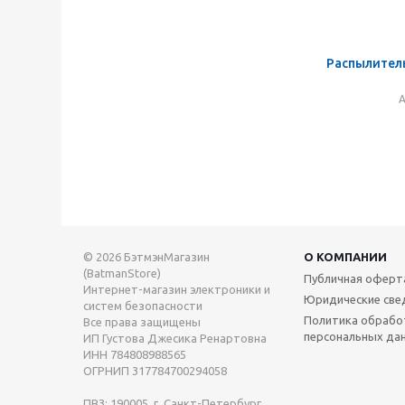
Распылитель
А
© 2026 БэтмэнМагазин
О КОМПАНИИ
(BatmanStore)
Публичная оферт
Интернет-магазин электроники и
Юридические све
систем безопасности
Политика обрабо
Все права защищены
персональных да
ИП Густова Джесика Ренартовна
ИНН 784808988565
ОГРНИП 317784700294058
ПВЗ: 190005, г. Санкт-Петербург,