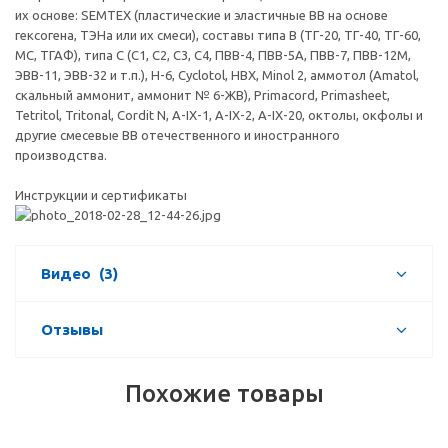
их основе: SEMTEX (пластические и эластичные ВВ на основе
гексогена, ТЭНа или их смеси), составы типа В (ТГ-20, ТГ-40, ТГ-60,
МС, ТГАФ), типа С (С1, С2, С3, С4, ПВВ-4, ПВВ-5А, ПВВ-7, ПВВ-12М,
ЭВВ-11, ЭВВ-32 и т.п.), Н-6, Cyclotol, HBX, Minol 2, аммотол (Amatol,
скальный аммонит, аммонит № 6-ЖВ), Primacord, Primasheet,
Tetritol, Tritonal, Cordit N, А-IX-1, А-IX-2, А-IX-20, октолы, окфолы и
другие смесевые ВВ отечественного и иностранного
производства.
Инструкции и сертификаты
Видео
(3)
Отзывы
Похожие товары