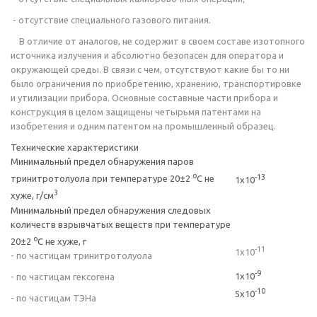
- отсутствие специального газового питания.
В отличие от аналогов, не содержит в своем составе изотопного
источника излучения и абсолютно безопасен для оператора и
окружающей среды. В связи с чем, отсутствуют какие бы то ни
было ограничения по приобретению, хранению, транспортировке
и утилизации прибора. Основные составные части прибора и
конструкция в целом защищены четырьмя патентами на
изобретения и одним патентом на промышленный образец.
Технические характеристики
Минимальный предел обнаружения паров
о
-13
тринитротолуола при температуре 20±2
С не
1х10
3
хуже, г/см
Минимальный предел обнаружения следовых
количеств взрывчатых веществ при температуре
о
20±2
С не хуже, г
-11
1х10
- по частицам тринитротолуола
-9
1х10
- по частицам гексогена
-10
5х10
- по частицам ТЭНа