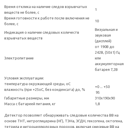
Время отклика на наличие следов взрывчатых
1
веществ не более, с
Время готовности к работе после включения не
10
более, с
Визуальная и
Индикация о наличии следовых количеств
звуковая
взрывчатых веществ
(дисплей)
от 190В до
242В, (50±1) Гц
Электропитание
или
аккумуляторная
батарея 7,2В
Условия эксплуатации:
температура окружающей среды, оС
+0 ... +50
влажность (при +25оС, без конденсата) до, %
95
Габаритные размеры, мм
310х190х90
Масса с батареей питания, кг
1,8
Детектор позволяет обнаруживать следовые количества ВВ на
основе ТНТ, нитроглицерина (НГ), ТЭНа, ЭГДН, гексогена, октогена,
тетрила и нитроцеллюлозных порохов, включая смесевые ВВ на