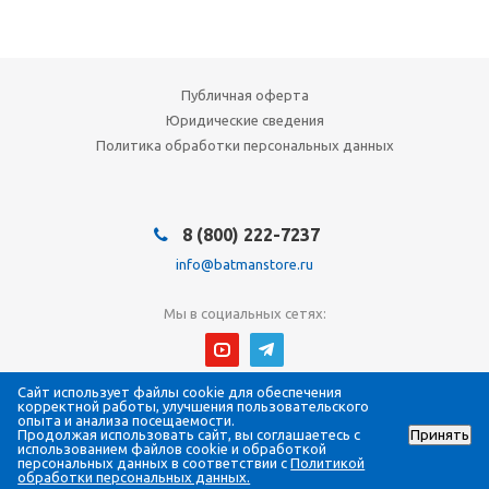
Публичная оферта
Юридические сведения
Политика обработки персональных данных
8 (800) 222-7237
info@batmanstore.ru
Мы в социальных сетях:
Сайт использует файлы cookie для обеспечения
© 2026 БэтмэнМагазин (BatmanStore)
корректной работы, улучшения пользовательского
Интернет-магазин электроники и систем безопасности
опыта и анализа посещаемости.
Продолжая использовать сайт, вы соглашаетесь с
Принять
Все права защищены
использованием файлов cookie и обработкой
ИП Густова Джесика Ренартовна
персональных данных в соответствии с
Политикой
ИНН 784808988565
обработки персональных данных.