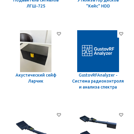
Подавитель сигналов
Утилизатор дисков
ЛГШ-725
"Кейс" HDD
Акустический сейф
GustovRFAnalyzer -
Ларчик
Система радиоконтроля
и анализа спектра