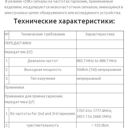
В режиме «20К» сигналы на частотах гармоник, принимаемые
изделием, модулируются низкочастотным сигналом, имеющимся в
электронных цепях обнаруженного или исследуемого устройства.
Технические характеристики:
№
Технические требования
Характеристики
ПЕРЕДАТЧИКИ
передатчик (LF)
1.
Диапазон частот
883.7 MHz to 888.7 MHz
2.
Выходная мощность
30dbm (1W) непрерывная
3.
Тип излучения
непрерывный
Приемники
Приемники для приема гармоник
передатчика (LF)
1767.4 to 1777.4MHz,
1.
Rx частоты for 2nd and 3rd гармоник
2651.1 to 2666.1MHz
2.
чувствительность
– 120 dbm