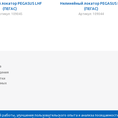
 локатор PEGASUS LHF
Нелинейный локатор PEGASUS
(ПЕГАС)
(ПЕГАС)
ртикул: 109045
Артикул: 109044
а
дения
тки
нных
й работы, улучшения пользовательского опыта и анализа посещаемости