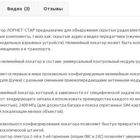
Видео
(3)
Отзывы
тор ЛОРНЕТ-СТАР предназначен для обнаружения скрытых радиоэлектр
е компоненты, таких как: скрытые аудио и видео передатчики («жучки
модельных взрывных устройств). Нелинейный локатор может быть исп
омещениях и в транспорте.
 нелинейный локатор в составе: универсальный контрольный модуль-
яется первым в мире произвольно конфигурируемым нелинейным локат
дуля (ручки) с разными сменными приемопередающими антенными моду
инейный локатор, который, в зависимости от специфической задачи п
от зондирующего сигнала и использовать преимущества каждого из них:
жностью), 2400 МГц (для досмотра багажа и поиска спрятанных SIM-карт
 локализации мелких объектов).
извольного конфигурирования локатора позволяет быстро превратить
ескопической штангой.
затор спектра 2-ой и 3-ей гармоник (опции 08С и 24С) позволяет увере