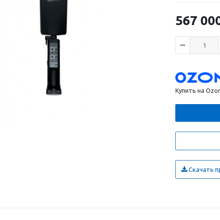
567 00
Купить на Ozo
Скачать п