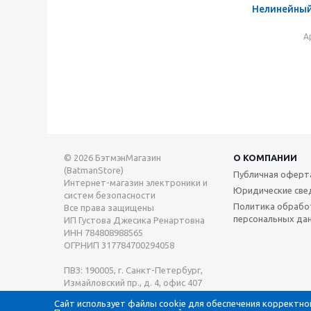
Нелинейный
А
© 2026 БэтмэнМагазин
О КОМПАНИИ
(BatmanStore)
Публичная оферт
Интернет-магазин электроники и
Юридические све
систем безопасности
Политика обрабо
Все права защищены
персональных да
ИП Густова Джесика Ренартовна
ИНН 784808988565
ОГРНИП 317784700294058
ПВЗ: 190005, г. Санкт-Петербург,
Измайловский пр., д. 4, офис 407
Сайт использует файлы cookie для обеспечения корректно