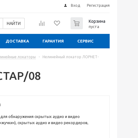
Вход
Регистрация
0
Корзина
НАЙТИ
пуста
ДОСТАВКА
ГАРАНТИЯ
СЕРВИС
линейные локаторы
-
Нелинейный локатор ЛОРНЕТ-
СТАР/08
8
для обнаружения скрытых аудио и видео
«жучки»), скрытых аудио и видео рекордеров,
х...