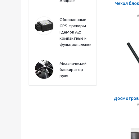
мощнее
Чехол бло
А
Обновлённые
GPS-трекеры
ГдеМои А2:
компактные и
функциональные
Механический
блокиратор
руля.
Досмотров
А