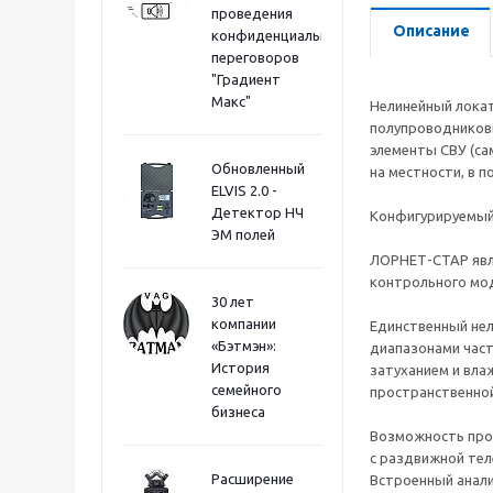
проведения
Описание
конфиденциальных
переговоров
"Градиент
Макс"
Нелинейный лока
полупроводниковы
элементы СВУ (са
Обновленный
на местности, в п
ELVIS 2.0 -
Детектор НЧ
Конфигурируемый
ЭМ полей
ЛОРНЕТ-СТАР явл
контрольного мо
30 лет
компании
Единственный нел
«Бэтмэн»:
диапазонами част
История
затуханием и вла
семейного
пространственной
бизнеса
Возможность про
с раздвижной тел
Расширение
Встроенный анали