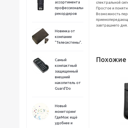
ассортимента
спектральной сиг
профессиональных
Простое и понятн
рекордеров
Возможность пер
приемопередающи
завтрашнего дня.
Новинка от
компании
"Телесистемы".
Похожие
Самый
компактный
защищенный
внешний
накопитель от
Guard’Do
Новый
мониторинг
ГдеМои: ещё
удобнее и