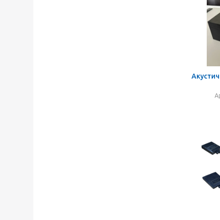
Акустич
А