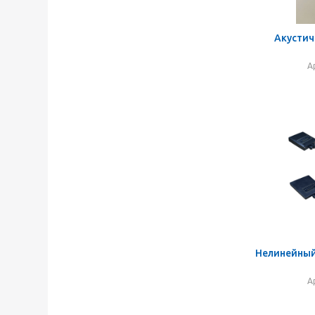
Акустич
А
Нелинейный
А