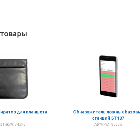
 товары
киратор для планшета
Обнаружитель ложных базов
станций ST187
ртикул: 74598
Артикул: 88335