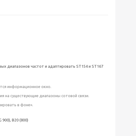
ых диапазонов частот и адаптировать ST154 и ST167
ится информационное окно.
лия на существующие диапазоны сотовой связи.
ировать в фоне».
G 900), B20 (800)