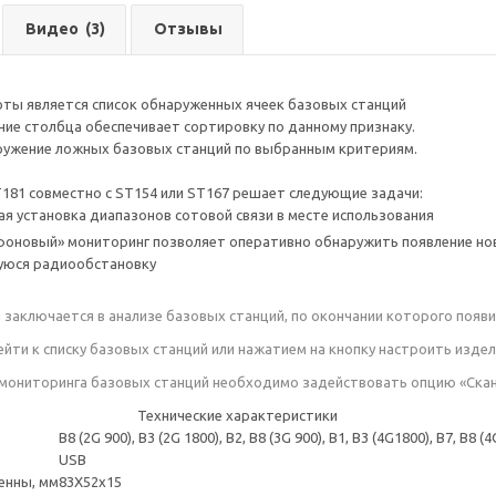
Видео
(3)
Отзывы
ты является список обнаруженных ячеек базовых станций
ние столбца обеспечивает сортировку по данному признаку.
ружение ложных базовых станций по выбранным критериям.
181 совместно с ST154 или ST167 решает следующие задачи:
я установка диапазонов сотовой связи в месте использования
оновый» мониторинг позволяет оперативно обнаружить появление нов
уюся радиообстановку
заключается в анализе базовых станций, по окончании которого появ
йти к списку базовых станций или нажатием на кнопку настроить изде
мониторинга базовых станций необходимо задействовать опцию «Скан
Технические характеристики
B8 (2G 900), B3 (2G 1800), B2, B8 (3G 900), B1, B3 (4G1800), B7, B8 (4
USB
енны, мм
83X52x15