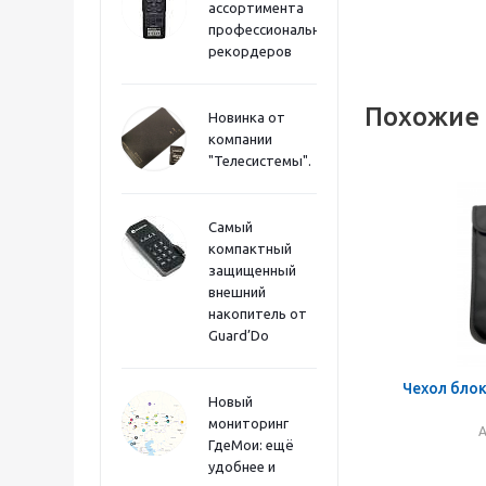
ассортимента
профессиональных
рекордеров
Похожие
Новинка от
компании
"Телесистемы".
Самый
компактный
защищенный
внешний
накопитель от
Guard’Do
Чехол бло
Новый
мониторинг
А
ГдеМои: ещё
удобнее и