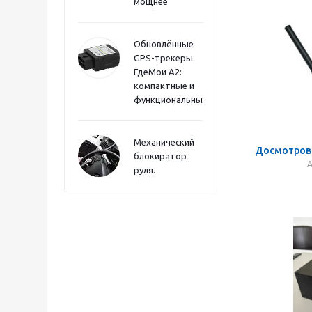
мощнее
Обновлённые
GPS-трекеры
ГдеМои А2:
компактные и
функциональные
Механический
Досмотров
блокиратор
А
руля.