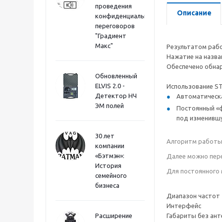
проведения
Описание
конфиденциальных
переговоров
"Градиент
Макс"
Результатом рабо
Нажатие на назва
Обеспечено обна
Обновленный
ELVIS 2.0 -
Использование ST
Детектор НЧ
Автоматическа
ЭМ полей
Постоянный «ф
под изменивш
30 лет
Алгоритм работы 
компании
«Бэтмэн»:
Далее можно пере
История
Для постоянного 
семейного
бизнеса
Диапазон частот
Интерфейс
Расширение
Габариты без ант