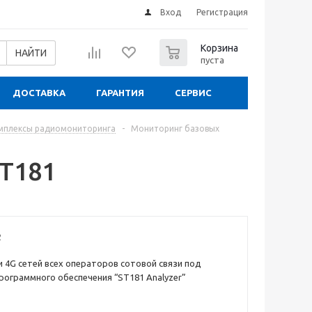
Вход
Регистрация
0
Корзина
НАЙТИ
пуста
ДОСТАВКА
ГАРАНТИЯ
СЕРВИС
мплексы радиомониторинга
-
Мониторинг базовых
T181
2
 и 4G сетей всех операторов сотовой связи под
рограммного обеспечения “ST181 Analyzer”