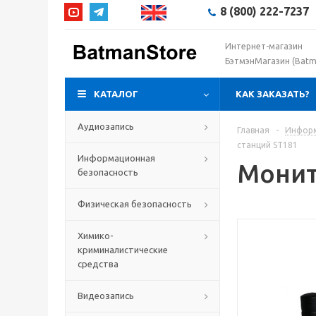
8 (800) 222-7237
Интернет-магазин
БэтмэнМагазин (Batm
КАТАЛОГ
КАК ЗАКАЗАТЬ?
Аудиозапись
Главная
-
Информ
станций ST181
Информационная
Монит
безопасность
Физическая безопасность
Химико-
криминалистические
средства
Видеозапись