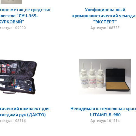
ное метящее средство
Унифицированный
ылителе "ЛУЧ-365-
криминалистический чемода
КУРКОВЫЙ"
"ЭКСПЕРТ"
ртикул: 109000
Артикул: 108755
тический комплект для
Невидимая штемпельная крас
 следами рук (ДАКТО)
ШТАМП-Б-980
ртикул: 108716
Артикул: 101514