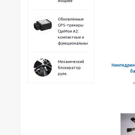
мощнее
Обновлённые
GPS-трекеры
ГдеМои А2:
компактные и
функциональные
Механический
Нингидрин
блокиратор
ба
руля.
А