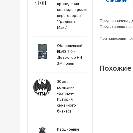
Описание
проведения
конфиденциальных
переговоров
Предназначена дл
"Градиент
Представляют со
Макс"
При нанесении то
Обновленный
ELVIS 2.0 -
Детектор НЧ
ЭМ полей
Похожие
30 лет
компании
«Бэтмэн»:
История
семейного
бизнеса
Расширение