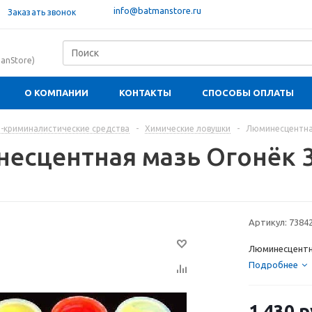
info@batmanstore.ru
Заказать звонок
anStore)
О КОМПАНИИ
КОНТАКТЫ
СПОСОБЫ ОПЛАТЫ
-криминалистические средства
-
Химические ловушки
-
Люминесцентна
есцентная мазь Огонёк 
Артикул:
7384
Люминесцентна
Подробнее
1 430
р