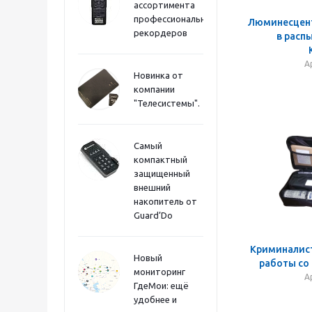
ассортимента
профессиональных
Люминесцент
рекордеров
в расп
А
Новинка от
компании
"Телесистемы".
Самый
компактный
защищенный
внешний
накопитель от
Guard’Do
Криминалис
Новый
работы со
мониторинг
А
ГдеМои: ещё
удобнее и