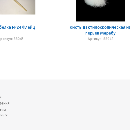
 белка №24 Флейц
Кисть дактилоскопическая и
перьев Марабу
ртикул: 88043
Артикул: 88042
а
дения
тки
нных