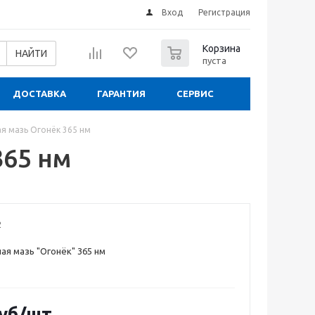
Вход
Регистрация
0
Корзина
НАЙТИ
пуста
ДОСТАВКА
ГАРАНТИЯ
СЕРВИС
я мазь Огонёк 365 нм
365 нм
2
я мазь "Огонёк" 365 нм
уб
/шт