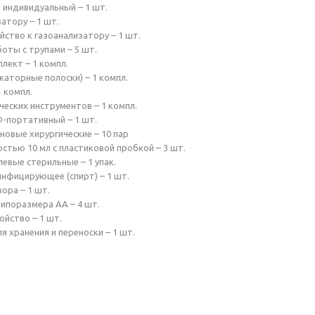
р индивидуальный – 1 шт.
затору – 1 шт.
йство к газоанализатору – 1 шт.
оты с трупами – 5 шт.
лект – 1 компл.
каторные полоски) – 1 компл.
1 компл.
ческих инструментов – 1 компл.
Ф-портативный – 1 шт.
новые хирургические – 10 пар
остью 10 мл с пластиковой пробкой – 3 шт.
левые стерильные – 1 упак.
инфицирующее (спирт) – 1 шт.
вора – 1 шт.
типоразмера АА – 4 шт.
ойство – 1 шт.
я хранения и переноски – 1 шт.