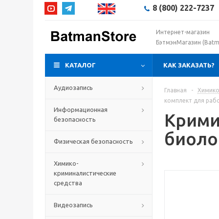
8 (800) 222-7237
Интернет-магазин
БэтмэнМагазин (Batm
КАТАЛОГ
КАК ЗАКАЗАТЬ?
Аудиозапись
Главная
-
Химико
комплект для раб
Информационная
Крими
безопасность
биоло
Физическая безопасность
Химико-
криминалистические
средства
Видеозапись