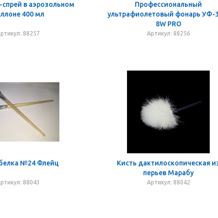
-спрей в аэрозольном
Профессиональный
ллоне 400 мл
ультрафиолетовый фонарь УФ-3
8W PRO
ртикул: 88257
Артикул: 88256
 белка №24 Флейц
Кисть дактилоскопическая и
перьев Марабу
ртикул: 88043
Артикул: 88042