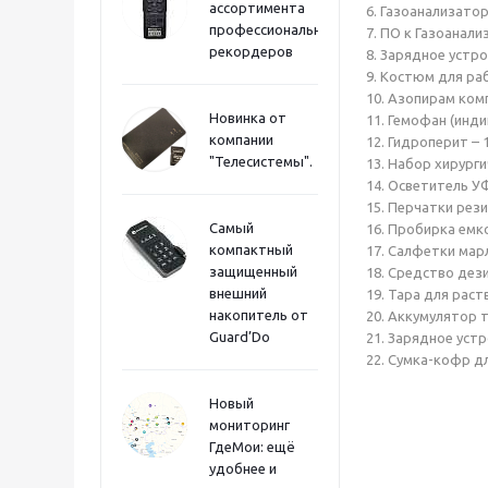
ассортимента
6. Газоанализато
профессиональных
7. ПО к Газоанали
рекордеров
8. Зарядное устро
9. Костюм для раб
10. Азопирам комп
Новинка от
11. Гемофан (инди
компании
12. Гидроперит – 
"Телесистемы".
13. Набор хирурги
14. Осветитель У
15. Перчатки рези
Самый
16. Пробирка емк
компактный
17. Салфетки мар
защищенный
18. Средство дез
внешний
19. Тара для раст
накопитель от
20. Аккумулятор 
Guard’Do
21. Зарядное устр
22. Сумка-кофр дл
Новый
мониторинг
ГдеМои: ещё
удобнее и