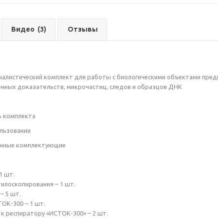
Видео
(3)
Отзывы
алистический комплект для работы с биологическими объектами предн
нных доказательств, микрочастиц, следов и образцов ДНК
ь комплекта
ользовании
енные комплектующие
1 шт.
тилоскопирования – 1 шт.
– 5 шт.
ТОК-300 – 1 шт.
 к респиратору «ИСТОК-300» – 2 шт.