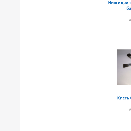
Нингидрин
ба
А
Кисть
А