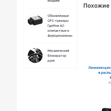
мощнее
Похожие
Обновлённые
GPS-трекеры
ГдеМои А2:
компактные и
функциональные
Механический
блокиратор
руля.
Люминесцент
в расп
А