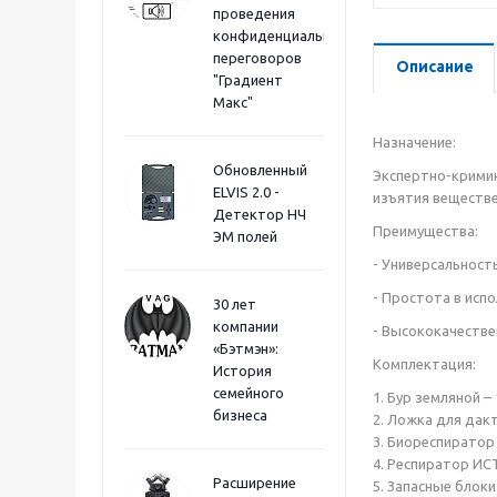
проведения
конфиденциальных
переговоров
Описание
"Градиент
Макс"
Назначение:
Обновленный
Экспертно-кримин
ELVIS 2.0 -
изъятия веществе
Детектор НЧ
Преимущества:
ЭМ полей
- Универсальност
- Простота в исп
30 лет
компании
- Высококачеств
«Бэтмэн»:
Комплектация:
История
семейного
1. Бур земляной – 
бизнеса
2. Ложка для дак
3. Биореспиратор 
4. Респиратор ИС
Расширение
5. Запасные блоки