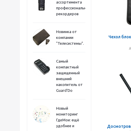
ассортимента
профессиональных
рекордеров
Новинка от
Чехол бло
компании
"Телесистемы".
А
Самый
компактный
защищенный
внешний
накопитель от
Guard’Do
Новый
мониторинг
ГдеМои: ещё
удобнее и
Досмотров