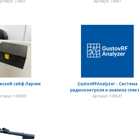
ртикул: 73882
Артикул: 74007
еский сейф Ларчик
GustovRFAnalyzer - Система
радиоконтроля и анализа спек
ртикул: 109049
Артикул: 109047