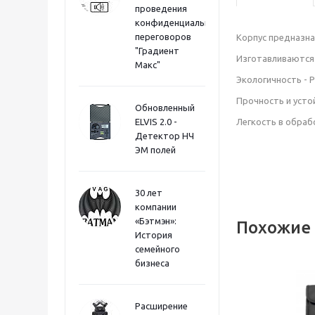
проведения
конфиденциальных
переговоров
Корпус предназна
"Градиент
Изготавливаются
Макс"
Экологичность - 
Прочность и усто
Обновленный
ELVIS 2.0 -
Легкость в обраб
Детектор НЧ
ЭМ полей
30 лет
компании
«Бэтмэн»:
Похожие
История
семейного
бизнеса
Расширение