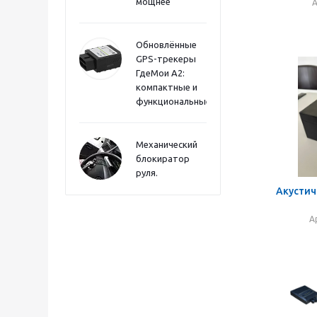
мощнее
А
Обновлённые
GPS-трекеры
ГдеМои А2:
компактные и
функциональные
Механический
блокиратор
руля.
Акустич
А