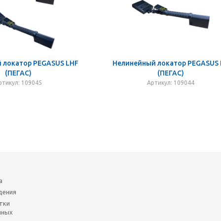
 локатор PEGASUS LHF
Нелинейный локатор PEGASUS
(ПЕГАС)
(ПЕГАС)
ртикул: 109045
Артикул: 109044
а
дения
тки
нных