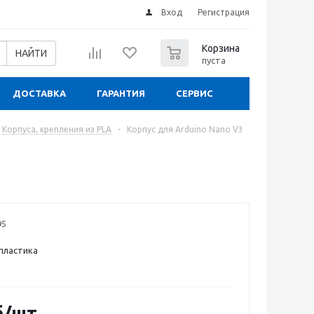
Вход
Регистрация
0
Корзина
НАЙТИ
пуста
ДОСТАВКА
ГАРАНТИЯ
СЕРВИС
Корпуса, крепления из PLA
-
Корпус для Arduino Nano V3
95
 пластика
б
/шт