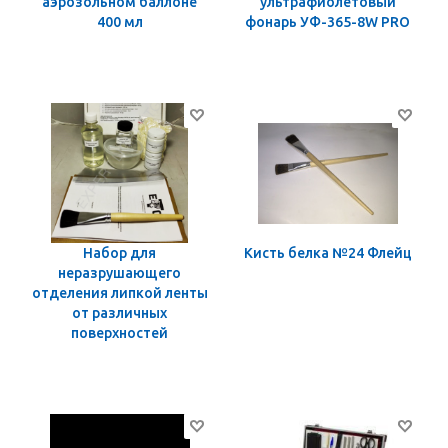
аэрозольном баллоне
ультрафиолетовый
400 мл
фонарь УФ-365-8W PRO
Набор для
Кисть белка №24 Флейц
неразрушающего
отделения липкой ленты
от различных
поверхностей