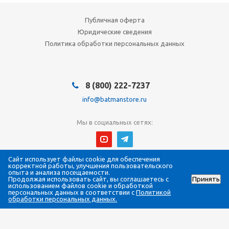
Публичная оферта
Юридические сведения
Политика обработки персональных данных
8 (800) 222-7237
info@batmanstore.ru
Мы в социальных сетях:
Сайт использует файлы cookie для обеспечения
© 2026 БэтмэнМагазин (BatmanStore)
корректной работы, улучшения пользовательского
Интернет-магазин электроники и систем безопасности
опыта и анализа посещаемости.
Продолжая использовать сайт, вы соглашаетесь с
Принять
Все права защищены
использованием файлов cookie и обработкой
ИП Густова Джесика Ренартовна
персональных данных в соответствии с
Политикой
ИНН 784808988565
обработки персональных данных.
ОГРНИП 317784700294058
ПВЗ: 190005, г. Санкт-Петербург, Измайловский пр., д. 4, офис 407