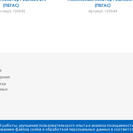
(ПЕГАС)
(ПЕГАС)
ртикул: 109045
Артикул: 109044
а
дения
тки
нных
й работы, улучшения пользовательского опыта и анализа посещаемости
ованием файлов cookie и обработкой персональных данных в соответс