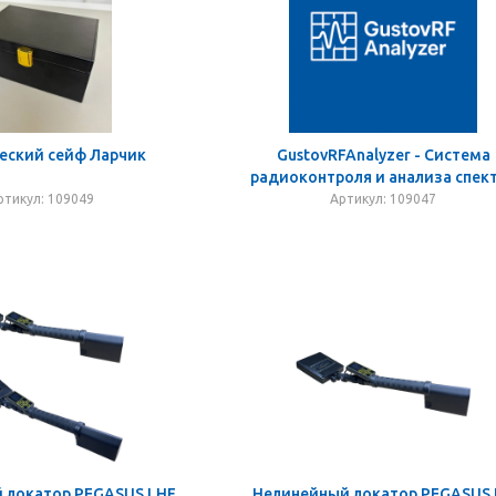
еский сейф Ларчик
GustovRFAnalyzer - Система
радиоконтроля и анализа спек
ртикул: 109049
Артикул: 109047
 локатор PEGASUS LHF
Нелинейный локатор PEGASUS