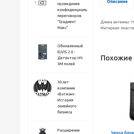
Описание
проведения
конфиденциальных
переговоров
"Градиент
Длина антенны: 1
Макс"
Материал: пласти
Обновленный
ELVIS 2.0 -
Похожие
Детектор НЧ
ЭМ полей
30 лет
компании
«Бэтмэн»:
История
семейного
бизнеса
Расширение
Чехол бло