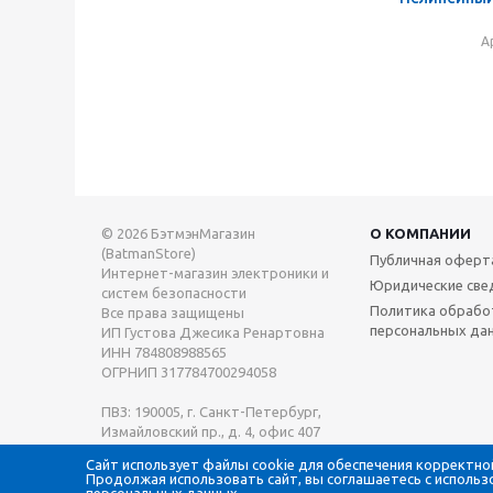
А
© 2026 БэтмэнМагазин
О КОМПАНИИ
(BatmanStore)
Публичная оферт
Интернет-магазин электроники и
Юридические све
систем безопасности
Политика обрабо
Все права защищены
персональных да
ИП Густова Джесика Ренартовна
ИНН 784808988565
ОГРНИП 317784700294058
ПВЗ: 190005, г. Санкт-Петербург,
Измайловский пр., д. 4, офис 407
Сайт использует файлы cookie для обеспечения корректно
Продолжая использовать сайт, вы соглашаетесь с использ