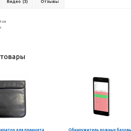
Видео
(3)
Отзывы
9 см
к
 товары
киратор для планшета
Обнаружитель ложных базов