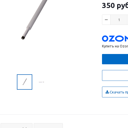
350
ру
Купить на Ozo
Скачать п