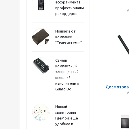
ассортимента
профессиональных
А
рекордеров
Новинка от
компании
"Телесистемы".
Самый
компактный
защищенный
внешний
накопитель от
Досмотров
Guard’Do
А
Новый
мониторинг
ГдеМои: ещё
удобнее и