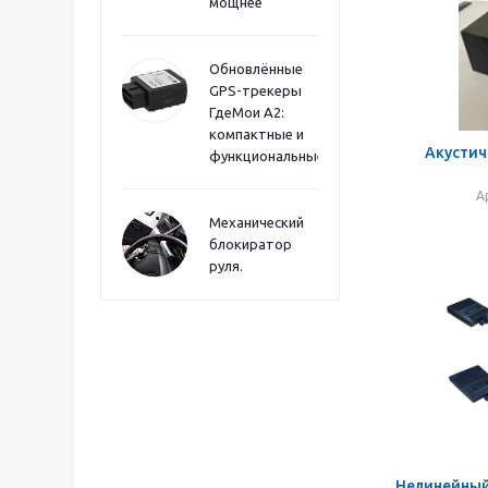
мощнее
Обновлённые
GPS-трекеры
ГдеМои А2:
компактные и
Акустич
функциональные
А
Механический
блокиратор
руля.
Нелинейный