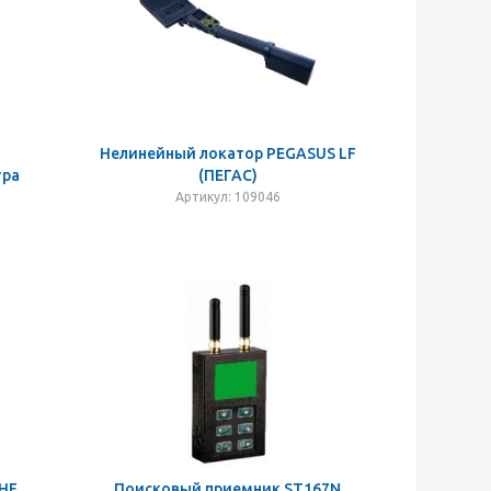
Нелинейный локатор PEGASUS LF
тра
(ПЕГАС)
Артикул: 109046
 HF
Поисковый приемник ST167N