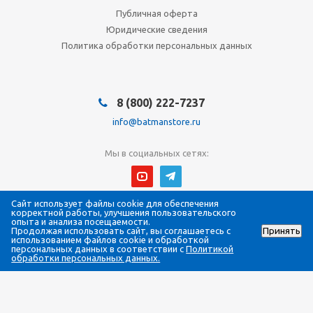
Публичная оферта
Юридические сведения
Политика обработки персональных данных
8 (800) 222-7237
info@batmanstore.ru
Мы в социальных сетях:
Сайт использует файлы cookie для обеспечения
© 2026 БэтмэнМагазин (BatmanStore)
корректной работы, улучшения пользовательского
Интернет-магазин электроники и систем безопасности
опыта и анализа посещаемости.
Продолжая использовать сайт, вы соглашаетесь с
Принять
Все права защищены
использованием файлов cookie и обработкой
ИП Густова Джесика Ренартовна
персональных данных в соответствии с
Политикой
ИНН 784808988565
обработки персональных данных.
ОГРНИП 317784700294058
ПВЗ: 190005, г. Санкт-Петербург, Измайловский пр., д. 4, офис 407