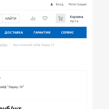
Вход
Регистрация
0
Корзина
НАЙТИ
пуста
ДОСТАВКА
ГАРАНТИЯ
СЕРВИС
сейфы
-
Акустический сейф Ларец-1У
6
сейф "Ларец-1У"
руб
/шт