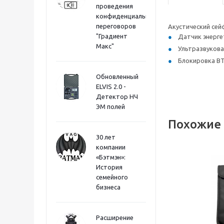
проведения
конфиденциальных
переговоров
Акустический сей
"Градиент
Датчик энерге
Макс"
Ультразвукова
Блокировка BT 
Обновленный
ELVIS 2.0 -
Детектор НЧ
ЭМ полей
Похожие
30 лет
компании
«Бэтмэн»:
История
семейного
бизнеса
Расширение