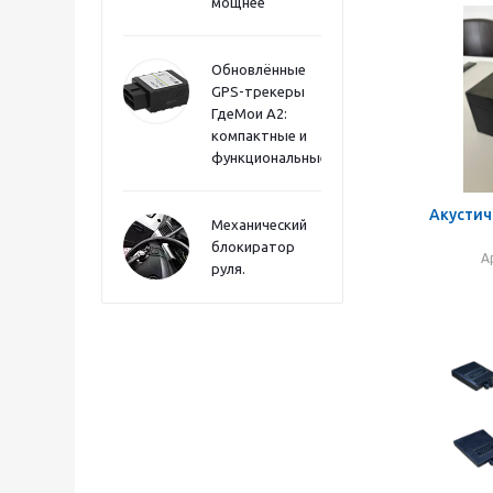
мощнее
Обновлённые
GPS-трекеры
ГдеМои А2:
компактные и
функциональные
Акустич
Механический
блокиратор
А
руля.