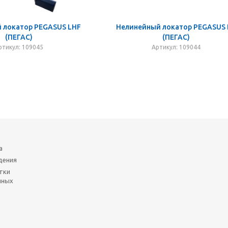
 локатор PEGASUS LHF
Нелинейный локатор PEGASUS
(ПЕГАС)
(ПЕГАС)
ртикул: 109045
Артикул: 109044
а
дения
тки
нных