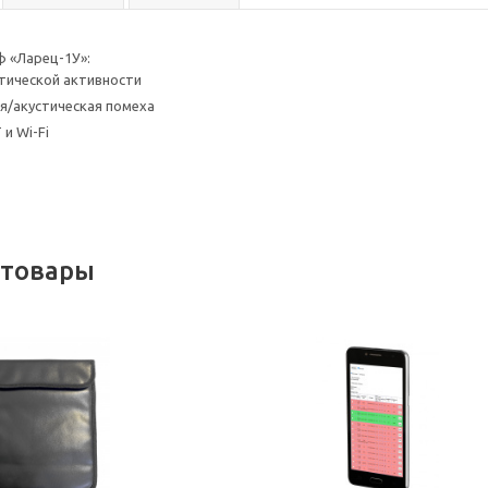
ф «Ларец-1У»:
тической активности
я/акустическая помеха
и Wi-Fi
 товары