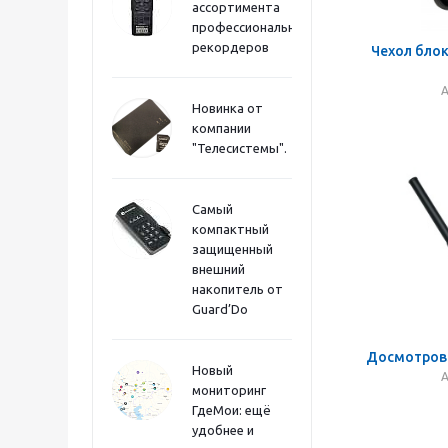
ассортимента
профессиональных
рекордеров
Чехол бло
А
Новинка от
компании
"Телесистемы".
Самый
компактный
защищенный
внешний
накопитель от
Guard’Do
Досмотров
Новый
А
мониторинг
ГдеМои: ещё
удобнее и