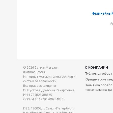
Нелинейный
А
© 2026 БэтмэнМагазин
О КОМПАНИИ
(BatmanStore)
Публичная оферт
Интернет-магазин электроники и
Юридические све
систем безопасности
Политика обрабо
Все права защищены
персональных да
ИП Густова Джесика Ренартовна
ИНН 784808988565
ОГРНИП 317784700294058
ПВЗ: 190005, г. Санкт-Петербург,
Измайловский пр., д. 4, офис 407