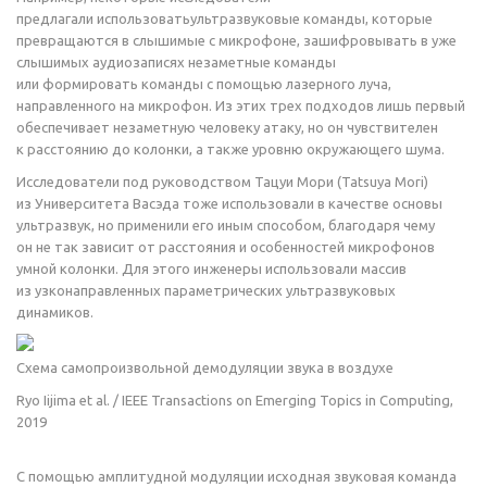
предлагали использоватьультразвуковые команды, которые
превращаются в слышимые с микрофоне, зашифровывать в уже
слышимых аудиозаписях незаметные команды
или формировать команды с помощью лазерного луча,
направленного на микрофон. Из этих трех подходов лишь первый
обеспечивает незаметную человеку атаку, но он чувствителен
к расстоянию до колонки, а также уровню окружающего шума.
Исследователи под руководством Тацуи Мори (Tatsuya Mori)
из Университета Васэда тоже использовали в качестве основы
ультразвук, но применили его иным способом, благодаря чему
он не так зависит от расстояния и особенностей микрофонов
умной колонки. Для этого инженеры использовали массив
из узконаправленных параметрических ультразвуковых
динамиков.
Схема самопроизвольной демодуляции звука в воздухе
Ryo Iijima et al. / IEEE Transactions on Emerging Topics in Computing,
2019
С помощью амплитудной модуляции исходная звуковая команда