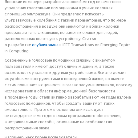
Японские инженеры разработали новый метод незаметного
управления голосовыми помощниками в умных колонках
с помощью ультразвука. Они предлагают испускать
ультразвуковые колебания с такими параметрами, что по мере
распространения в воздухе они меняются и вблизи колонки
превращаются в слышимые, но заметные лишь для людей,
расположенных вплотную к устройству. Статья
о разработке
опубликована
в IEEE Transactions on Emerging Topics
in Computing.
Современные голосовые помощники связаны с аккаунтом
пользователя и имеют доступ к личным данным, а также
возможность управлять другими устройствами. Все это делает
их удобными инструментами в повседневной жизни, но вместе
с этим повышает их ценность в глазах злоумышленников, поэтому
исследователи в области информационной безопасности
в последние годы стали активно разрабатывают методы взлома
голосовых помощников, чтобы создать защиту от таких
вмешательств. При этом в основном они исследуют
не стандартные методы взлома программного обеспечения,
а нетривиальные способы, основанные на особенностях
распространения звука.
Например, некоторые исследователи