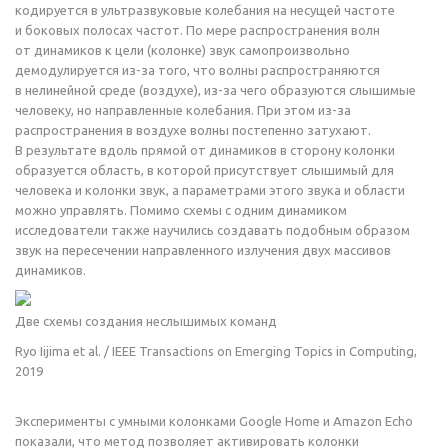
кодируется в ультразвуковые колебания на несущей частоте
и боковых полосах частот. По мере распространения волн
от динамиков к цели (колонке) звук самопроизвольно
демодулируется из-за того, что волны распространяются
в нелинейной среде (воздухе), из-за чего образуются слышимые
человеку, но направленные колебания. При этом из-за
распространения в воздухе волны постепенно затухают.
В результате вдоль прямой от динамиков в сторону колонки
образуется область, в которой присутствует слышимый для
человека и колонки звук, а параметрами этого звука и области
можно управлять. Помимо схемы с одним динамиком
исследователи также научились создавать подобным образом
звук на пересечении направленного излучения двух массивов
динамиков.
Две схемы создания неслышимых команд
Ryo Iijima et al. / IEEE Transactions on Emerging Topics in Computing,
2019
Эксперименты с умными колонками Google Home и Amazon Echo
показали, что метод позволяет активировать колонки