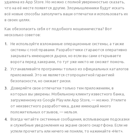
удалена из App Store. Но можно с полной уверенностью сказать,
что на её месте появятся другие. Злоумышленники будут искать
всё новые способы заполучить ваши отпечатки и использовать их
в своих целях.
Как обезопасить себя от подобного мошенничества? Вот
несколько советов:
Не используйте взломанные операционные системы, а также
системы с root-правами. Разработчики стараются оперативно
закрывать имеющиеся дырки, но если вы сами открываете
ворота перед хакерами, то тут уже никто не сможет помочь.
Устанавливайте программы только из официальных каталогов
приложений. Это не является стопроцентной гарантией
безопасности, но снижает риски.
Доверяйте свои отпечатки только тем приложениям, в
которых вы уверены. Мобильному клиенту известного банка,
загруженному из Google Play или App Store, — можно. Утилите
от неизвестного разработчика, даже имеющей много
положительных отзывов, — нельзя.
Всегда читайте системные сообщения, всплывающие подсказки
и служебные уведомления на экране своего смартфона. Если не
успели прочитать или ничего не поняли, то нажимайте «Нет».