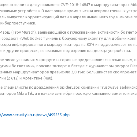
ации эксплоита для уязвимости CVE-2018-14847 в маршрутизаторах Mi
уязвимые устройства. В настоящее время тысячи непропатченных устр
ль выпустил корректирующий патч в апреле нынешнего года, многие п
 киберпреступники.
Марш (Troy Mursch), занимающийся отслеживанием активности ботнето
 создают «WebSocket туннель к браузерному скрипту для добычи кри
ссора инфицированного маршрутизатора на 80% и поддерживает ее на
я и другие процессы, не вызывая подозрения владельца устройства.
е число уязвимых маршрутизаторов не представляется возможным, пос
другими ботнетами», пояснил эксперт в беседе с журналистом ресурса Bl
женных маршрутизаторов превысило 3,8 тыс. Большинство скомпромет
и (2 612) и Аргентине (480).
е специалисты подразделения SpiderLabs компании Trustwave зафикс
заторов MikroTik, а в начале сентября похожую кампанию заметили экс
://www.securitylab.ru/news/495555.php