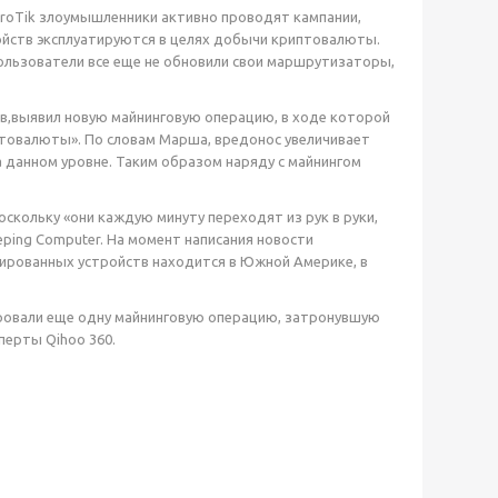
kroTik злоумышленники активно проводят кампании,
ойств эксплуатируются в целях добычи криптовалюты.
ользователи все еще не обновили свои маршрутизаторы,
в,выявил новую майнинговую операцию, в ходе которой
птовалюты». По словам Марша, вредонос увеличивает
 данном уровне. Таким образом наряду с майнингом
кольку «они каждую минуту переходят из рук в руки,
eeping Computer. На момент написания новости
ированных устройств находится в Южной Америке, в
ировали еще одну майнинговую операцию, затронувшую
перты Qihoo 360.