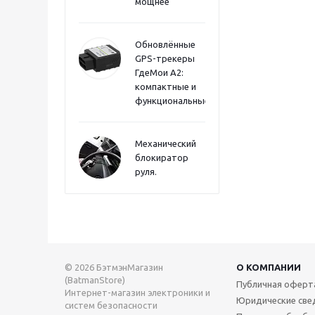
мощнее
Обновлённые
GPS-трекеры
ГдеМои А2:
компактные и
функциональные
Механический
блокиратор
руля.
© 2026 БэтмэнМагазин
О КОМПАНИИ
(BatmanStore)
Публичная оферт
Интернет-магазин электроники и
Юридические све
систем безопасности