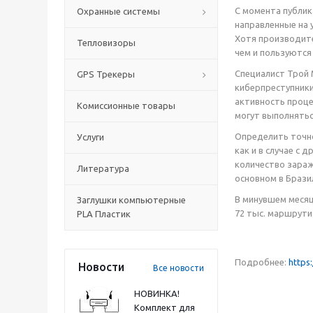
С момента публик
Охранные системы
направленные на 
Хотя производите
Тепловизоры
чем и пользуются
Специалист Трой 
GPS Трекеры
киберпреступники
активность проце
Комиссионные товары
могут выполнятьс
Определить точно
Услуги
как и в случае с 
количество зара
Литература
основном в Бразили
В минувшем месяц
Заглушки компьютерные
72 тыс. маршрути
PLA Пластик
Подробнее:
https
Новости
Все новости
НОВИНКА!
Комплект для