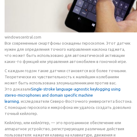
windowscentral.com
Все современные смартфоны оснащены гироскопом. Этот датчик
нужен для определения точного направления наклона гаджета,
что может быть использовано для автоматической активации
каких-то функций или управления автомобилем в гоночной игре.
С каждым годом такие датчики становятся всё более точными.
Теоретически их чувствительность к малейшим колебаниям
может быть использована злоумышленниками против вас.
Это доказали
Single-stroke language-agnostic keylogging using
stereo-microphones and domain specific machine
learning.
исследователи Северо-Восточного университета Бостона.
С помощью гироскопа и микрофона им удалось создать довольно
точный кейлогер.
Кейло́гер, или кейло́ггер, — это программное обеспечение или
аппаратное устройство, регистрирующее различные действия
пользователя: нажатия клавиш на клавиатуре, движения и