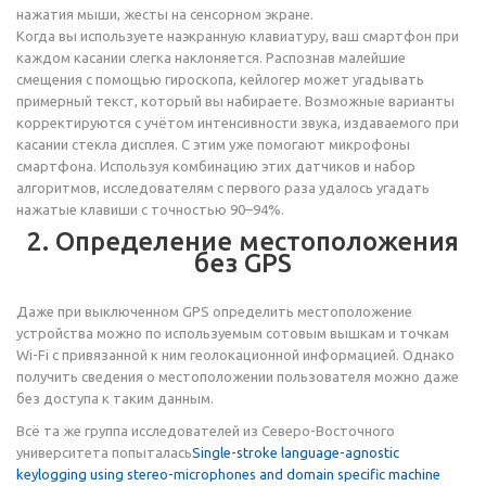
нажатия мыши, жесты на сенсорном экране.
Когда вы используете наэкранную клавиатуру, ваш смартфон при
каждом касании слегка наклоняется. Распознав малейшие
смещения с помощью гироскопа, кейлогер может угадывать
примерный текст, который вы набираете. Возможные варианты
корректируются с учётом интенсивности звука, издаваемого при
касании стекла дисплея. С этим уже помогают микрофоны
смартфона. Используя комбинацию этих датчиков и набор
алгоритмов, исследователям с первого раза удалось угадать
нажатые клавиши с точностью 90–94%.
2. Определение местоположения
без GPS
Даже при выключенном GPS определить местоположение
устройства можно по используемым сотовым вышкам и точкам
Wi-Fi с привязанной к ним геолокационной информацией. Однако
получить сведения о местоположении пользователя можно даже
без доступа к таким данным.
Всё та же группа исследователей из Северо-Восточного
университета попыталась
Single-stroke language-agnostic
keylogging using stereo-microphones and domain specific machine