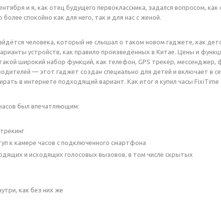
ентября и я, как отец будущего первоклассника, задался вопросом, как
более спокойно как для него, так и для нас с женой.
найдётся человека, который не слышал о таком новом гаджете, как дет
арианты устройств, как правило произведённых в Китае. Цены и функци
такой широкий набор функций, как телефон, GPS трекер, мессенджер, ф
одителей — этот гаджет создан специально для детей и включает в себ
ирать в интернете подходящий вариант. Как итог я купил часы FixiTime
часов был впечатляющим:
-трекинг
туп к камере часов с подключенного смартфона
дящих и исходящих голосовых вызовов, в том числе скрытых
нутри, как без них же