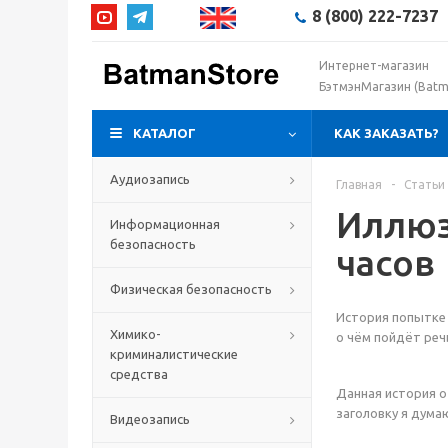
8 (800) 222-7237
Интернет-магазин
БэтмэнМагазин (Batm
КАТАЛОГ
КАК ЗАКАЗАТЬ?
Аудиозапись
Главная
-
Статьи
Иллюз
Информационная
безопасность
часов
Физическая безопасность
История попытке 
Химико-
о чём пойдёт реч
криминалистические
средства
Данная история о
заголовку я думаю
Видеозапись