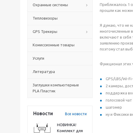
Приближалось 1 с
Охранные системы
прошли как можно 
Тепловизоры
Я думаю, что не 
многочисленные в
GPS Трекеры
включают в себя 
заявлению произв
Комиссионные товары
поэтому стал выб
Услуги
Функционал этих 
Литература
GPS/LBS/Wi-Fi
Заглушки компьютерные
2 камеры, дос
PLA Пластик
поддержка вхо
голосовой чат
шагомер
Новости
Все новости
ну и Фиксики в
НОВИНКА!
Комплект для