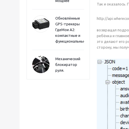
мощнее
Так и оказалось.
Обновлённые
http://api.wherec
GPS-трекеры
ГдеМои А2:
возвращал подроб
компактные и
ребёнка и главное
функциональные
это делают его р
сторону, мы полу
Механический
блокиратор
руля.