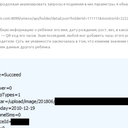
 Продолжая анализировать запросы и подменяя в них параметры, я обна
om.com:8099/umeox/api/holder/detail.json?holderId=111111&monitorId=2222
ную информацию о ребёнке: его имя, дату рождения, рост, вес, в како
 — QR код его часов. Зная последний, любой мог добавить часы этого р
одители. Суть же уязвимости заключалась в том, что изменив значение
чим данные другого ребёнка.