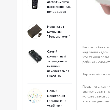
ассортимента
профессиональных
рекордеров
Новинка от
компании
"Телесистемы".
Весь этот богаты
Самый
над своим чадом.
компактный
что такими польз
защищенный
ребенка и сможет
внешний
накопитель от
Терзаемый такими
Guard’Do
После того, как 
Новый
анализировать т
мониторинг
использовался об
ГдеМои: ещё
что этим дело не 
удобнее и