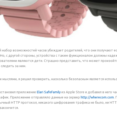
й набор возможностей часов убеждает родителей, что они получают е
 Но, с другой стороны, устройства с таким функционалом должны наде
ователями являются дети. Страшно представить, что может произойти
 следить за ним.
 мыслями, я решил проверить, насколько безопасным является исполь
я установил приложение
Elari SafeFamily
из Apple Store и добавил в него ча
рафик. Приложение отправляло данные на сервер
http://wherecom.com
.
ычный HTTP протокол, никакого шифрования трафика не было, ни HTT
закончится.