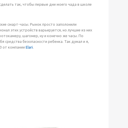
 сделать так, чтобы первые дни моего чада в школе
ские смарт-часы. Рынок просто заполонили
онал этих устройств варьируется, но лучшие из них
отокамеру, шагомер, ну и конечно же часы. По
я средства безопасности ребенка. Так думал и я,
 3 от компании
Elari
.