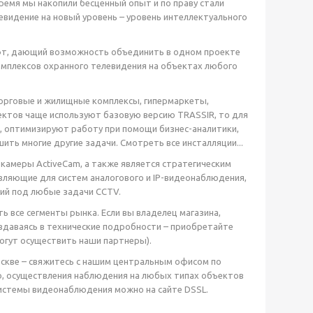
ремя мы накопили бесценный опыт и по праву стали
видение на новый уровень – уровень интеллектуального
офт, дающий возможность объединить в одном проекте
мплексов охранного телевидения на объектах любого
торговые и жилищные комплексы, гипермаркеты,
оектов чаще используют базовую версию TRASSIR, то для
, оптимизируют работу при помощи бизнес-аналитики,
ть многие другие задачи. Смотреть все инсталляции...
амеры ActiveCam, а также является стратегическим
авляющие для систем аналогового и IP-видеонаблюдения,
ий под любые задачи CCTV.
 все сегменты рынка. Если вы владелец магазина,
 вдаваясь в технические подробности – приобретайте
гут осуществить наши партнеры).
оскве – свяжитесь с нашим центральным офисом по
ео, осуществления наблюдения на любых типах объектов
системы видеонаблюдения можно на сайте DSSL.