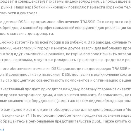
 создает и совершенствует системы видеонаблюдения. За прошедшее в
 рынка. Наши наработки и инновации позволяют вывести охранное теле
пасности и контроля.
ое детище DSSL – программное обеспечение TRASSIR. Это не просто с
 брендов, а мощный профессиональный инструмент для реализации ко
ьшого магазина до аэропорта.
 можно встретить по всей России и за рубежом. Это заводы, крупные 
алоны, «Безопасный город» и многое другое. И если для небольших пр
 в ход идут комплексные решения, которые помогают снизить потери
троль персонала, могут контролировать транспортные средства и реши
ого обеспечения компания DSSL производит видеосерверы TRASSIR и к
ion. В совокупности это позволяет DSSL поставлять все ключевые сост
ить сто процентную совместимость компонентов и оптимизацию решен
качественный продукт пригодится каждому, поэтому стараемся охватить
ли просто загородного дома, и вам хочется повысить безопасность, не
ные комплекты оборудования (а монтаж систем видеонаблюдения помо
что вам нужно и хотите купить оборудование для видеонаблюдения в М
ул. Бакунинская 71. По вопросам приобретения продуктов хранения вид
, обращайтесь в региональные представительства DSSL. Также купить 
ru/