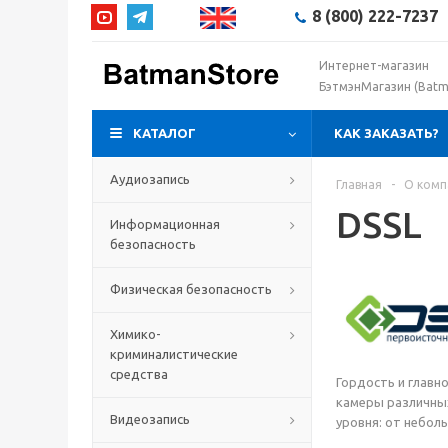
8 (800) 222-7237
Интернет-магазин
БэтмэнМагазин (Batm
КАТАЛОГ
КАК ЗАКАЗАТЬ?
Аудиозапись
Главная
-
О комп
DSSL
Информационная
безопасность
Физическая безопасность
Химико-
криминалистические
средства
Гордость и главн
камеры различных
Видеозапись
уровня: от небол