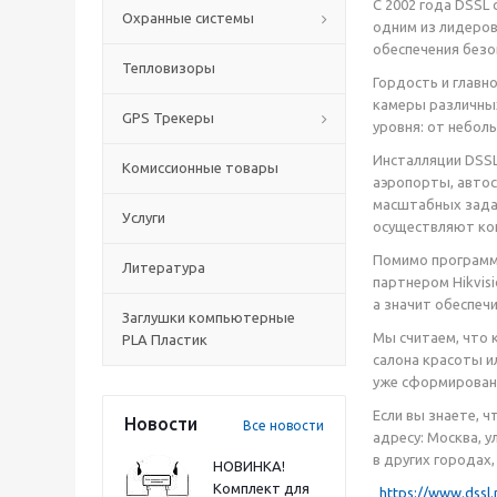
С 2002 года DSSL
Охранные системы
одним из лидеров
обеспечения безо
Тепловизоры
Гордость и главн
камеры различных
GPS Трекеры
уровня: от небол
Инсталляции DSSL
Комиссионные товары
аэропорты, автос
масштабных задач
Услуги
осуществляют кон
Помимо программн
Литература
партнером Hikvis
а значит обеспеч
Заглушки компьютерные
Мы считаем, что 
PLA Пластик
салона красоты и
уже сформирован
Если вы знаете, 
Новости
Все новости
адресу: Москва, 
в других городах
НОВИНКА!
Комплект для
https://www.dssl.