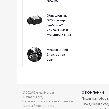
мощнее
Обновлённые
GPS-трекеры
ГдеМои А2:
компактные и
функциональные
Механический
блокиратор
руля.
© 2026 БэтмэнМагазин
О КОМПАНИИ
(BatmanStore)
Публичная оферт
Интернет-магазин электроники и
Юридические све
систем безопасности